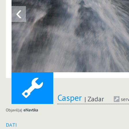
‹
Casper
Zadar
serv
Objavil(a)
eNavtika
DATI