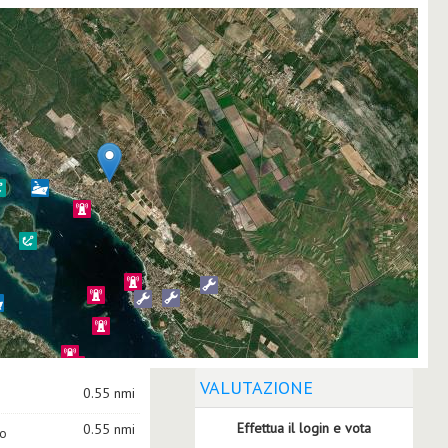
VALUTAZIONE
0.55 nmi
Effettua il login e vota
0.55 nmi
to