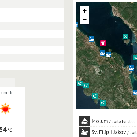
+
−
Lunedì
Molum
porto turistico
34
Sv. Filip I Jakov
por