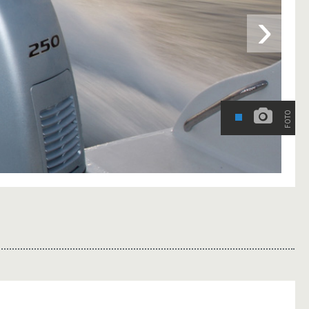
›
FOTO