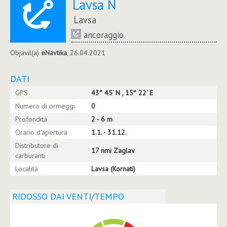
Lavsa N
Lavsa
ancoraggio
Objavil(a)
eNavtika
, 26.04.2021
DATI
GPS
43° 45' N , 15° 22' E
Numero di ormeggi
0
Profondità
2 - 6 m
Orario d'apertura
1.1. - 31.12.
Distributore di
17 nmi Zaglav
carburanti
Località
Lavsa (Kornati)
RIDOSSO DAI VENTI/TEMPO