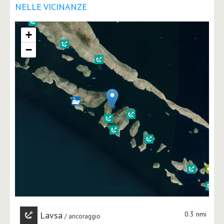
NELLE VICINANZE
+
−
Lavsa
0.3 nmi
ancoraggio