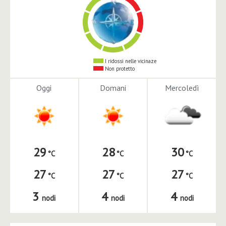
I ridossi nelle vicinaze
Non protetto
Oggi
Domani
Mercoledì
29
28
30
27
27
27
3
4
4
nodi
nodi
nodi