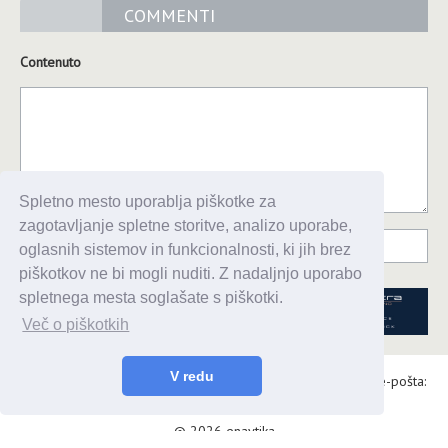
COMMENTI
Contenuto
Spletno mesto uporablja piškotke za
zagotavljanje spletne storitve, analizo uporabe,
oglasnih sistemov in funkcionalnosti, ki jih brez
piškotkov ne bi mogli nuditi. Z nadaljnjo uporabo
spletnega mesta soglašate s piškotki.
Več o piškotkih
V redu
Alaris d.o.o., Topniška 14, Ljubljana, Tel.: 031 303 086, e-pošta:
urednik@enavtika.si
© 2026 enavtika