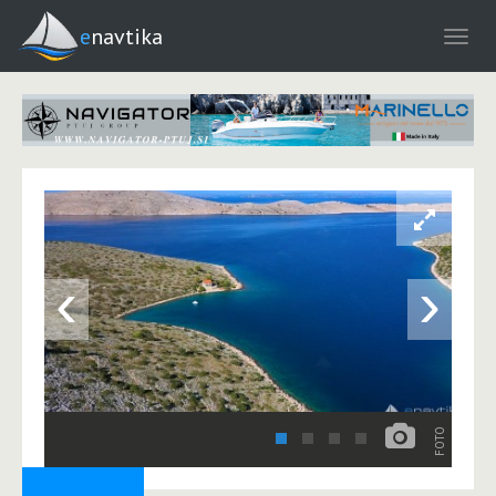
enavtika
‹
›
FOTO