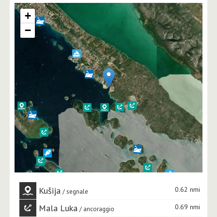
+
−
Kušija
0.62 nmi
segnale
Mala Luka
0.69 nmi
ancoraggio