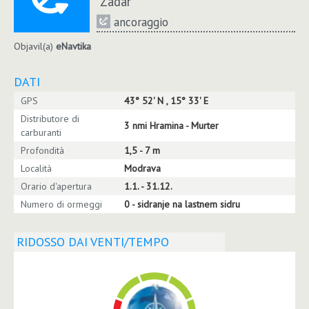
Zadar
ancoraggio
Objavil(a)
eNavtika
DATI
GPS
43° 52' N , 15° 33' E
Distributore di
3 nmi Hramina - Murter
carburanti
Profondità
1,5 - 7 m
Località
Modrava
Orario d'apertura
1.1. - 31.12.
Numero di ormeggi
0 - sidranje na lastnem sidru
RIDOSSO DAI VENTI/TEMPO