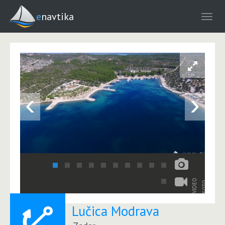
enavtika
‹
›
VIDEO
FOTO
Lučica Modrava