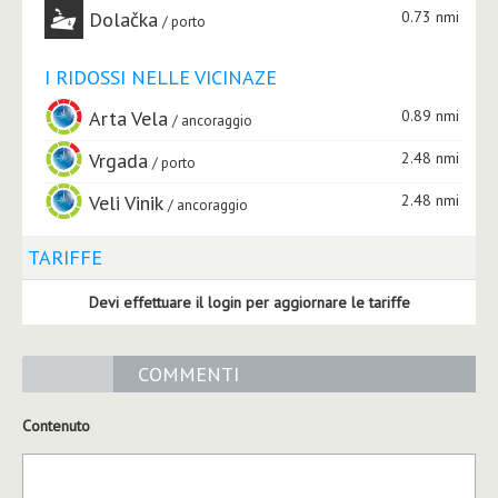
Dolačka
0.73 nmi
porto
I RIDOSSI NELLE VICINAZE
Arta Vela
0.89 nmi
ancoraggio
Vrgada
2.48 nmi
porto
Veli Vinik
2.48 nmi
ancoraggio
TARIFFE
Devi effettuare il login per aggiornare le tariffe
COMMENTI
Contenuto