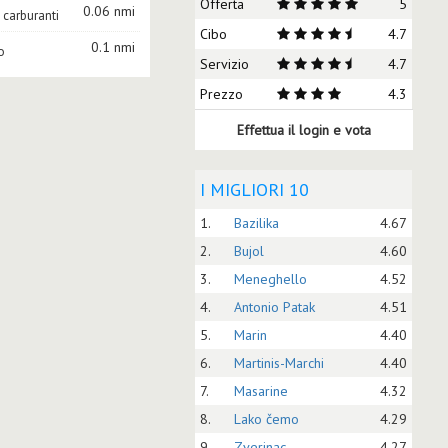
Offerta
5
0.06 nmi
i carburanti
Cibo
4.7
0.1 nmi
o
Servizio
4.7
Prezzo
4.3
Effettua il login e vota
I MIGLIORI 10
1.
Bazilika
4.67
2.
Bujol
4.60
3.
Meneghello
4.52
4.
Antonio Patak
4.51
5.
Marin
4.40
6.
Martinis-Marchi
4.40
7.
Masarine
4.32
8.
Lako čemo
4.29
9.
Zverinac
4.27