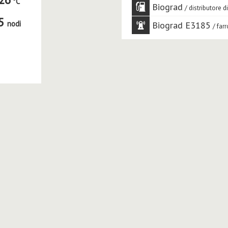
Biograd
distributore d
5
nodi
Biograd E3185
farr