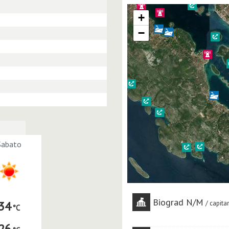
+
−
Sabato
Biograd N/m
34
capita
26