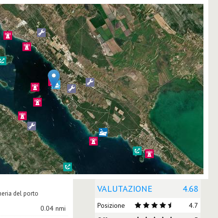
VALUTAZIONE
4.68
neria del porto
Posizione
4.7
0.04 nmi