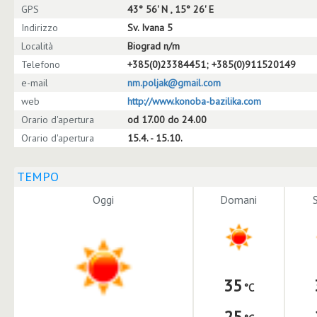
GPS
43° 56' N , 15° 26' E
Indirizzo
Sv. Ivana 5
Località
Biograd n/m
Telefono
+385(0)23384451; +385(0)911520149
e-mail
nm.poljak@gmail.com
web
http://www.konoba-bazilika.com
Orario d'apertura
od 17.00 do 24.00
Orario d'apertura
15.4. - 15.10.
TEMPO
Oggi
Domani
35
25