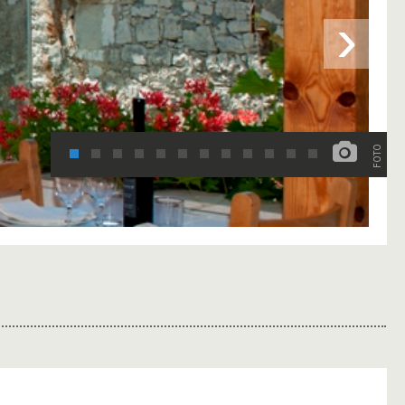
›
FOTO