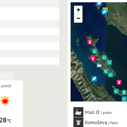
+
−
Lunedì
Mali Iž
porto
28
Komoševa
farro