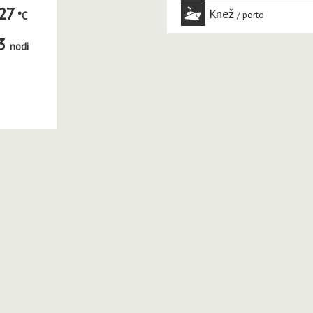
27
Knež
porto
3
nodi