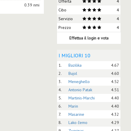
Offerta
4
0.39 nmi
Cibo
4
Servizio
4
Prezzo
4
Effettua il login e vota
I MIGLIORI 10
1.
Bazilika
4.67
2.
Bujol
4.60
3.
Meneghello
4.52
4.
Antonio Patak
4.51
5.
Martinis-Marchi
4.40
6.
Marin
4.40
7.
Masarine
4.32
8.
Lako čemo
4.29
9.
Zverinac
4.27