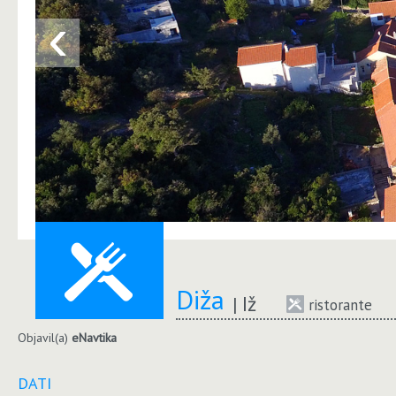
‹
Diža
Iž
ristorante
Objavil(a)
eNavtika
DATI