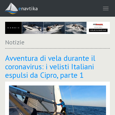
enavtika
Notizie
Avventura di vela durante il
coronavirus: i velisti Italiani
espulsi da Cipro, parte 1