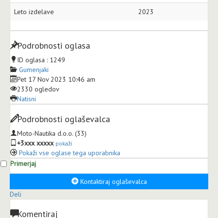
Leto izdelave
2023
Podrobnosti oglasa
ID oglasa :
1249
Gumenjaki
Pet 17 Nov 2023 10:46 am
2330 ogledov
Natisni
Podrobnosti oglaševalca
Moto-Nautika d.o.o.
(33)
+3xxx xxxxx
pokaži
Pokaži vse oglase tega uporabnika
Primerjaj
Kontaktiraj oglaševalca
Deli
Komentiraj