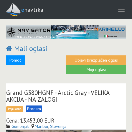
enavtika
Mali oglasi
Pomoč
Objavi brezplačen oglas
Moji oglasi
Grand G380HGNF - Arctic Gray - VELIKA
AKCIJA - NA ZALOGI
Prodam
Popularno
Cena: 13.453,00 EUR
Gumenjaki
Maribor
,
Slovenija