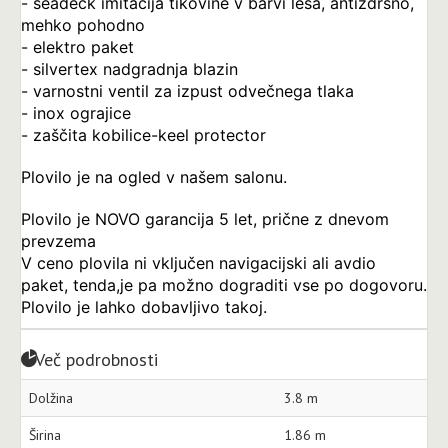
- seadeck imitacija tikovine v barvi lesa, antizdrsno,
mehko pohodno
- elektro paket
- silvertex nadgradnja blazin
- varnostni ventil za izpust odvečnega tlaka
- inox ograjice
- zaščita kobilice-keel protector
Plovilo je na ogled v našem salonu.
Plovilo je NOVO garancija 5 let, prične z dnevom
prevzema
V ceno plovila ni vključen navigacijski ali avdio
paket, tenda,je pa možno dograditi vse po dogovoru.
Plovilo je lahko dobavljivo takoj.
Več podrobnosti
Dolžina
3.8 m
Širina
1.86 m