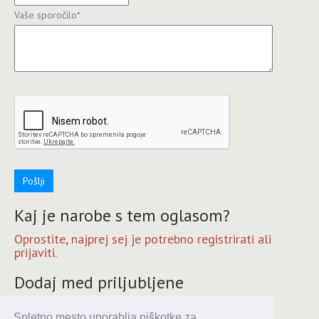
Vaše sporočilo
*
Pošlji
Kaj je narobe s tem oglasom?
Oprostite, najprej sej je potrebno registrirati ali
prijaviti.
Dodaj med priljubljene
Oprostite, najprej sej je potrebno registrirati ali
Spletno mesto uporablja piškotke za