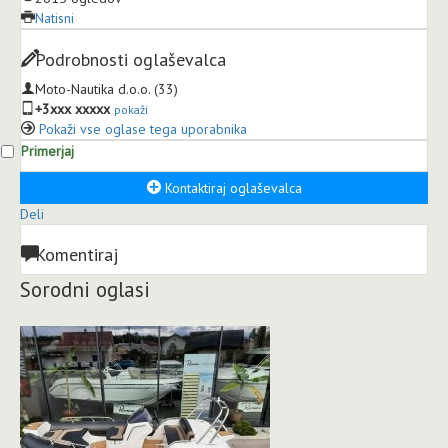
Natisni
Podrobnosti oglaševalca
Moto-Nautika d.o.o.
(33)
+3xxx xxxxx
pokaži
Pokaži vse oglase tega uporabnika
Primerjaj
Kontaktiraj oglaševalca
Deli
Komentiraj
Sorodni oglasi