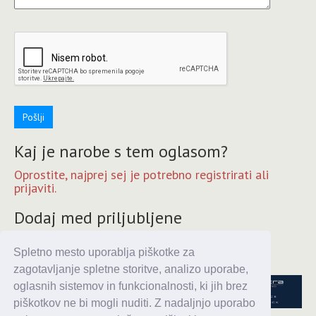
Pošlji
Kaj je narobe s tem oglasom?
Oprostite, najprej sej je potrebno registrirati ali
prijaviti.
Dodaj med priljubljene
Oprostite, najprej sej je potrebno registrirati ali
Spletno mesto uporablja piškotke za
prijaviti.
zagotavljanje spletne storitve, analizo uporabe,
oglasnih sistemov in funkcionalnosti, ki jih brez
piškotkov ne bi mogli nuditi. Z nadaljnjo uporabo