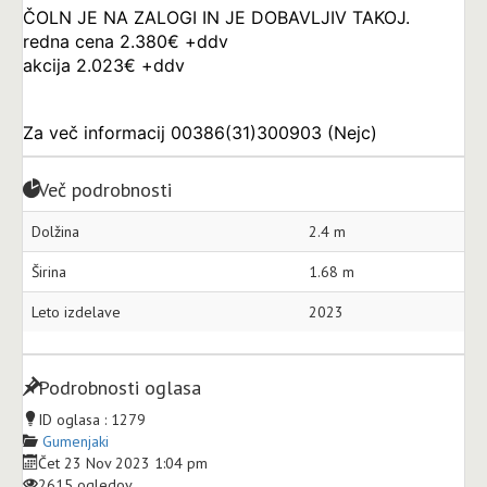
ČOLN JE NA ZALOGI IN JE DOBAVLJIV TAKOJ.
redna cena 2.380€ +ddv
akcija 2.023€ +ddv
Za več informacij 00386(31)300903 (Nejc)
Več podrobnosti
Dolžina
2.4 m
Širina
1.68 m
Leto izdelave
2023
Podrobnosti oglasa
ID oglasa :
1279
Gumenjaki
Čet 23 Nov 2023 1:04 pm
2615 ogledov