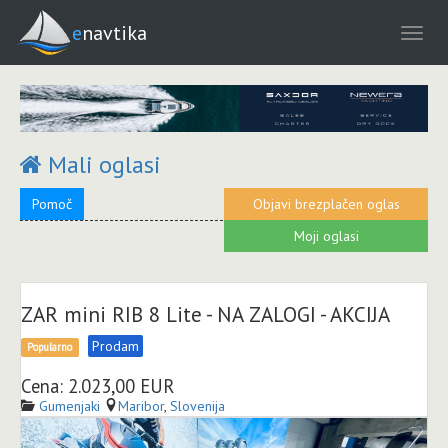
enavtika
Mali oglasi
Pomoč
Objavi brezplačen oglas
Moji oglasi
ZAR mini RIB 8 Lite - NA ZALOGI - AKCIJA
Prodam
Popularno
Cena: 2.023,00 EUR
Gumenjaki
Maribor
,
Slovenija