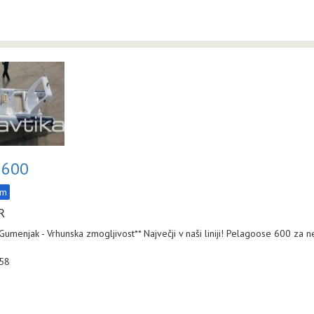
 600
am
R
umenjak - Vrhunska zmogljivost** Največji v naši liniji! Pelagoose 600 za 
:58