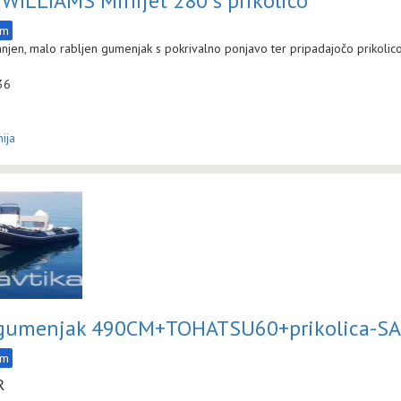
WILLIAMS Minijet 280 s prikolico
am
jen, malo rabljen gumenjak s pokrivalno ponjavo ter pripadajočo prikolico
36
ija
 gumenjak 490CM+TOHATSU60+prikolica-S
am
R