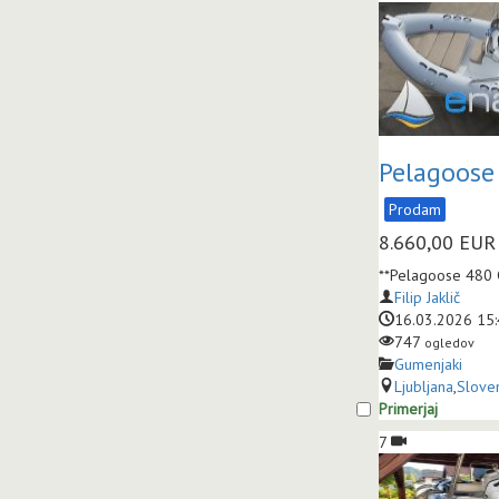
Pelagoose
Prodam
8.660,00
EUR
**Pelagoose 480 
Filip Jaklič
16.03.2026 15
747
ogledov
Gumenjaki
Ljubljana
,
Sloven
Primerjaj
7