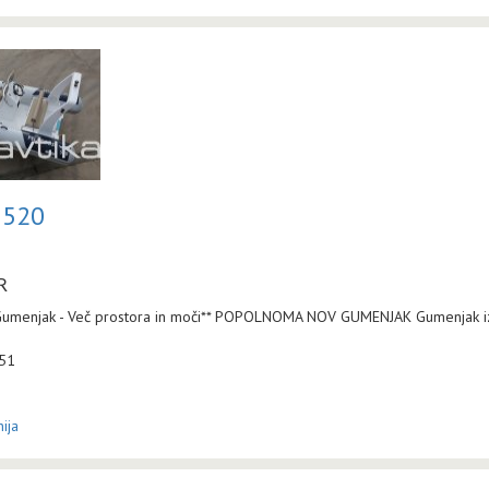
 520
R
umenjak - Več prostora in moči** POPOLNOMA NOV GUMENJAK Gumenjak iz
:51
ija