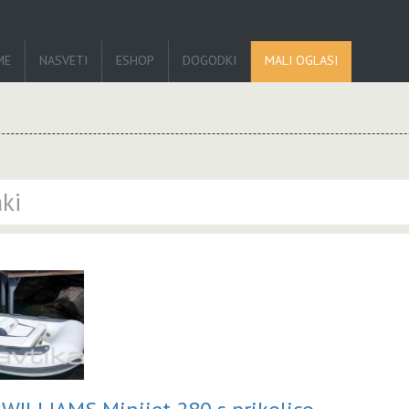
ME
NASVETI
ESHOP
DOGODKI
MALI OGLASI
ki