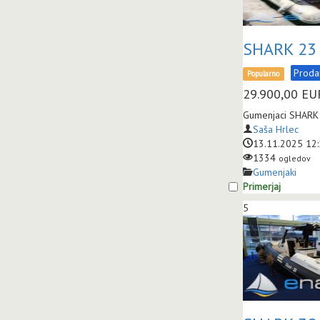
SHARK 23 
Prod
Popularno
29.900,00
EU
Gumenjaci SHARK 
Saša Hrlec
13.11.2025 12
1334
ogledov
Gumenjaki
Primerjaj
5