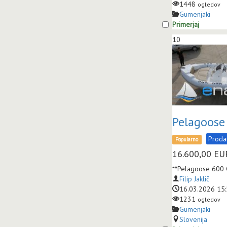
1448
ogledov
Gumenjaki
Primerjaj
10
Pelagoose
Prod
Popularno
16.600,00
EU
**Pelagoose 600 G
Filip Jaklič
16.03.2026 15
1231
ogledov
Gumenjaki
Slovenija