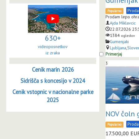
Gumenjak 
Prod
Popularno
Prodam lepo ohran
Ajda Miklavcic
22.07.2026 23:
1384
630+
ogledov
Gumenjaki
videoposnetkov
Ljubljana
,
Sloven
iz zraka
Primerjaj
3
Cenik marin 2026
Sidrišča s koncesijo v 2024
Cenik vstopnic v nacionalne parke
2025
NOV čoln
Prod
Popularno
17.500,00
EU