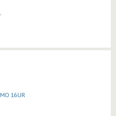
.
AMO 16UR