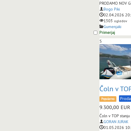
PRODAMO NOV GUMEN
Bogo Piki
02.04.2026 20
1303
ogledov
Gumenjaki
Primerjaj
5
Čoln v TO
Prod
Popularno
9.300,00
EUR
Čoln v TOP stanju
GORAN JURAK
01.05.2026 10