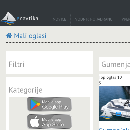
enavtika
NOVICE
VODNIK PO JADRANU
VRE
Mali oglasi
Filtri
Gumenja
Top oglas 10
5
Kategorije