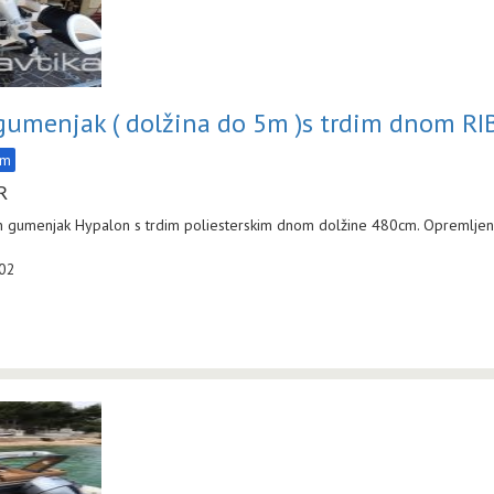
gumenjak ( dolžina do 5m )s trdim dnom RIB
am
R
 gumenjak Hypalon s trdim poliesterskim dnom dolžine 480cm. Opremlje
:02