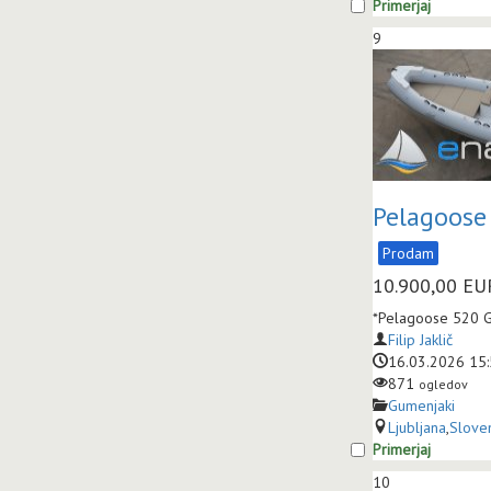
Primerjaj
9
Pelagoose
Prodam
10.900,00
EU
*Pelagoose 520 G
Filip Jaklič
16.03.2026 15
871
ogledov
Gumenjaki
Ljubljana
,
Sloven
Primerjaj
10