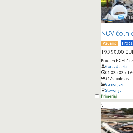
NOV čoln 
Prod
Popularno
19.790,00
EU
Prodam NOVI čoln
Gorazd Justin
01.02.2025 19
3320
ogledov
Gumenjaki
Slovenija
Primerjaj
1