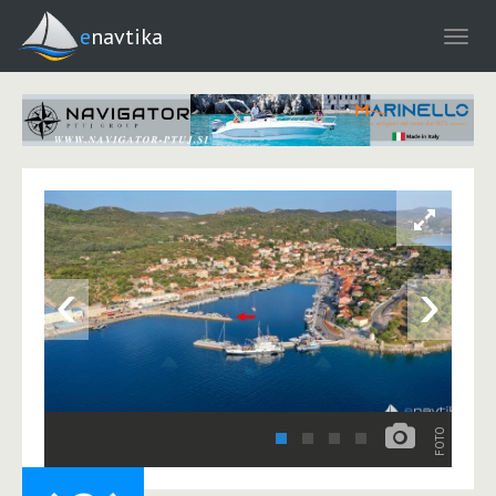
enavtika
‹
›
FOTO