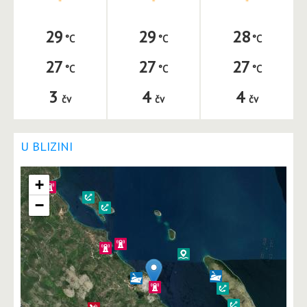
29
29
28
27
27
27
3
4
4
čv
čv
čv
U BLIZINI
+
−