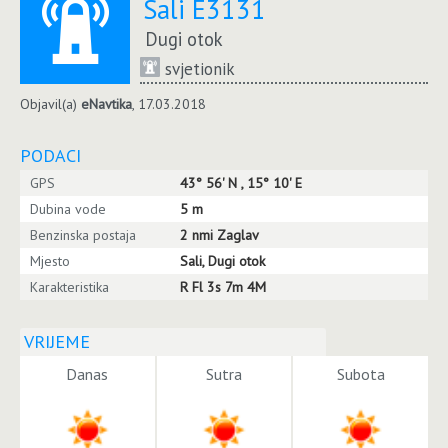
Sali E3131
Dugi otok
svjetionik
Objavil(a)
eNavtika
, 17.03.2018
PODACI
GPS
43° 56' N , 15° 10' E
Dubina vode
5 m
Benzinska postaja
2 nmi Zaglav
Mjesto
Sali, Dugi otok
Karakteristika
R Fl 3s 7m 4M
VRIJEME
Danas
Sutra
Subota