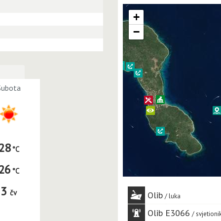
+
−
Subota
28
26
3
čv
Olib
luka
Olib E3066
svjetioni