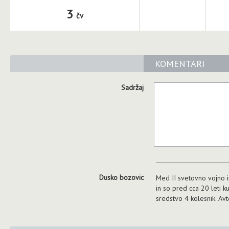
3
čv
KOMENTARI
Sadržaj
Dusko bozovic
Med II svetovno vojno i
in so pred cca 20 leti k
sredstvo 4 kolesnik. Avt