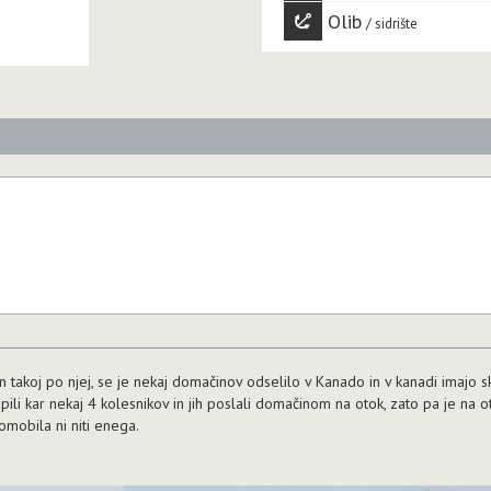
Olib
sidrište
n takoj po njej, se je nekaj domačinov odselilo v Kanado in v kanadi imajo 
upili kar nekaj 4 kolesnikov in jih poslali domačinom na otok, zato pa je na
omobila ni niti enega.