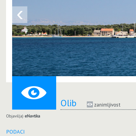
‹
Olib
zanimljivost
Objavil(a)
eNavtika
PODACI