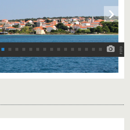
›
FOTO