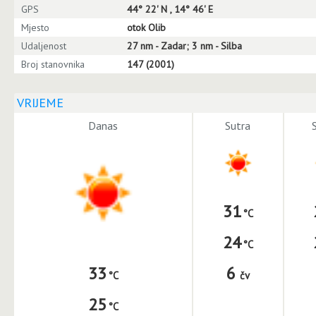
GPS
44° 22' N , 14° 46' E
Mjesto
otok Olib
Udaljenost
27 nm - Zadar; 3 nm - Silba
Broj stanovnika
147 (2001)
VRIJEME
Danas
Sutra
31
24
6
33
čv
25