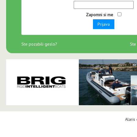
Zapomni si me
Prijava
Ste pozabili geslo?
Ste
Alaris