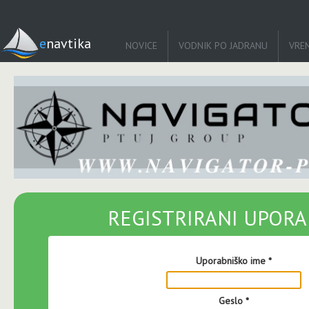
enavtika
NOVICE
VODNIK PO JADRANU
VRE
REGISTRIRANI UPORA
Uporabniško ime
*
Geslo
*