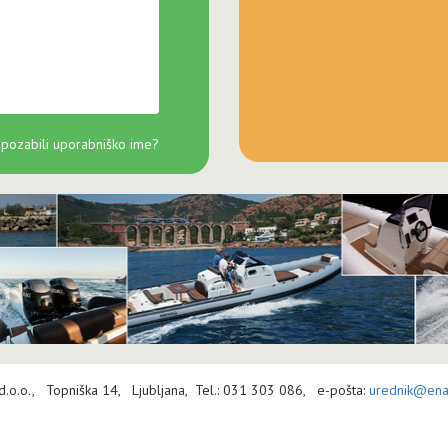
 pozabili uporabniško ime?
 d.o.o., Topniška 14, Ljubljana, Tel.: 031 303 086, e-pošta:
urednik@enav