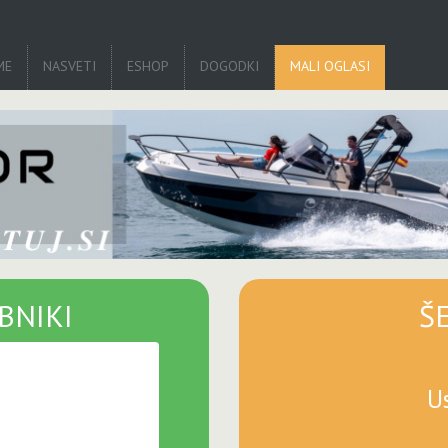
ME
NASVETI
ESHOP
DOGODKI
MALI OGLASI
BNIKI
Š
U