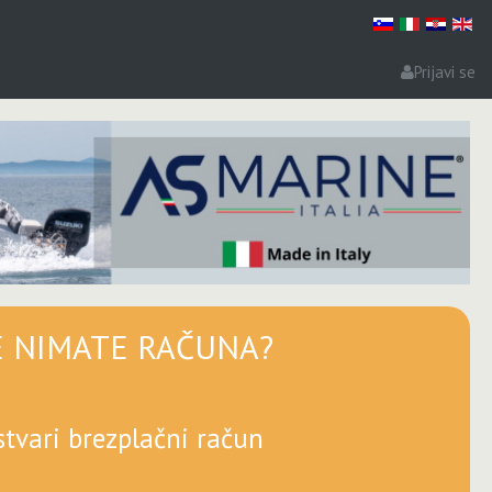
Prijavi se
E NIMATE RAČUNA?
stvari brezplačni račun