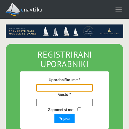
enavtika
REGISTRIRANI
UPORABNIKI
Uporabniško ime
*
Geslo
*
Zapomni si me
Prijava