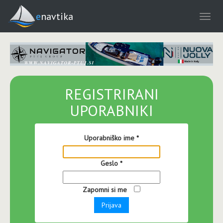
enavtika
REGISTRIRANI
UPORABNIKI
Uporabniško ime
*
Geslo
*
Zapomni si me
Prijava