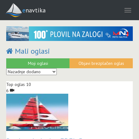
enavtika
Mali oglasi
Moji oglasi
Objavi brezplačen oglas
Top oglas 10
6