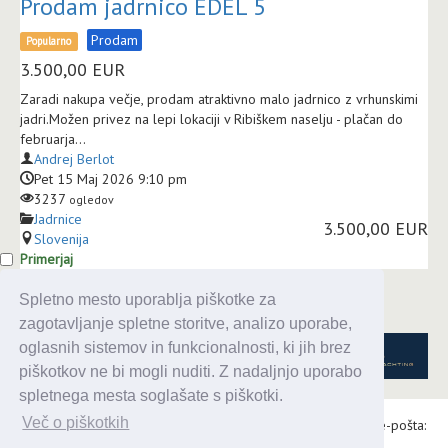
Prodam jadrnico EDEL 5
Prodam
Popularno
3.500,00
EUR
Zaradi nakupa večje, prodam atraktivno malo jadrnico z vrhunskimi
jadri.Možen privez na lepi lokaciji v Ribiškem naselju - plačan do
februarja...
Andrej Berlot
Pet 15 Maj 2026 9:10 pm
3237
ogledov
Jadrnice
3.500,00 EUR
Slovenija
Primerjaj
Spletno mesto uporablja piškotke za
zagotavljanje spletne storitve, analizo uporabe,
oglasnih sistemov in funkcionalnosti, ki jih brez
piškotkov ne bi mogli nuditi. Z nadaljnjo uporabo
spletnega mesta soglašate s piškotki.
Več o piškotkih
Alaris d.o.o., Topniška 14, Ljubljana, Tel.: 031 303 086, e-pošta:
urednik@enavtika.si