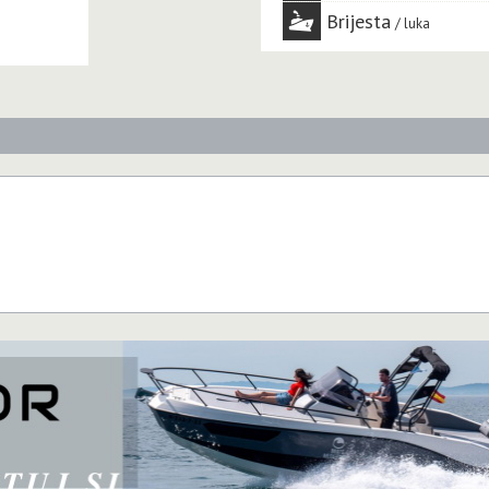
Brijesta
luka