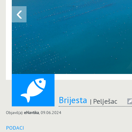
‹
Brijesta
Pelješac
Objavil(a)
eNavtika
, 09.06.2024
PODACI