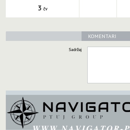
3
čv
KOMENTARI
Sadržaj