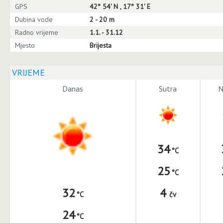
GPS
42° 54' N , 17° 31' E
Dubina vode
2 - 20 m
Radno vrijeme
1.1. - 31.12
Mjesto
Brijesta
VRIJEME
Danas
Sutra
N
34
25
4
32
čv
24