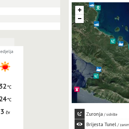
+
−
edjelja
32
24
3
čv
Zuronja
sidrište
Brijesta Tunel
zanim