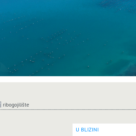
ribogojilište
U BLIZINI