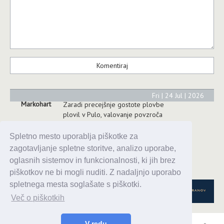
Fri | 24 Jul | 2026
Markohart
Zaradi precejšnje gostote plovbe
plovil v Pulo, valovanje povzroča
precejšnje valove na vzhodni
strani marine, na prvem pomolu,
Spletno mesto uporablja piškotke za
saj plovila plujejo neposredno ob
zagotavljanje spletne storitve, analizo uporabe,
navedenem pomolu. Vezanje
oglasnih sistemov in funkcionalnosti, ki jih brez
obvezno v notranjosti marine.
piškotkov ne bi mogli nuditi. Z nadaljnjo uporabo
spletnega mesta soglašate s piškotki.
Več o piškotkih
V redu