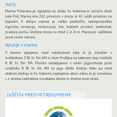
INFO
Marina Polesana je zgrajena na otoku Sv. Katerina in severni obali
luke Pulj. Marina ima 262 privezov v morju in 42 suhih privezov na
kopnem. V sklopu marine je veliko parkirišče, samopostrežna
trgovina, recepcija, restavracija, bar, toaletni prostori, bankomat,
pralnica perila. Globine morja so med 2 in 8 m. Marina je zaščitena
pred vsemi vetrovi.
Vplutje v marino
V marino vplujemo med valobranom luke, ki je označen s
svetilnikom Z Bl 3s 9m 6M in rtom Proština na katerem stoji svetilnik
R Bl 3s 9m 5M. Plovbo nadaljujemo v smeri jugovzhoda proti
svetilniku R Bl 5s 5m 4M na jugu otoka Andrija. Nato pa med
otokom Andrija in Sv. Katarina zaplujemo skozi ožino, ki je označena
s z dvema laetralima oznakama desne in dvema leve strani.
ZAŠČITA PRED VETROVI/VREME