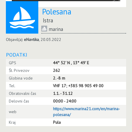
Polesana
Istra
marina
Objavil(a)
eNavtika
, 20.03.2022
PODATKI
GPS
44° 52' N , 13° 49' E
Št. Privezov
262
Globina vode
2. -8 m
Tel.
VHF 17; +385 98 905 49 00
Obratovalni čas
1.1. - 31.12
Delovni čas
00:00 - 24:00
https://www.marina21.com/en/marina-
web
polesana/
Kraj
Pula