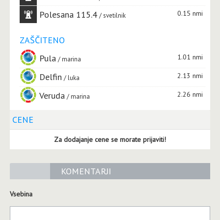
Polesana 115.4
0.15 nmi
svetilnik
ZAŠČITENO
Pula
1.01 nmi
marina
Delfin
2.13 nmi
luka
Veruda
2.26 nmi
marina
CENE
Za dodajanje cene se morate prijaviti!
KOMENTARJI
Vsebina