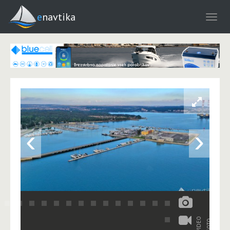
enavtika
‹
›
VIDEO
FOTO