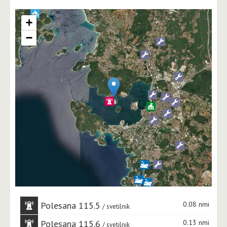
+
−
Polesana 115.5
0.08 nmi
svetilnik
Polesana 115.6
0.13 nmi
svetilnik