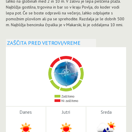
lahko na globinah med 2 in 10 m. V zalivu je lepa peščena plaža.
Najbližja gostilna, trgovina in bar so v kraju Povlja, do koder vodi
lepa pot. Če se boste odpravili na večerjo, lahko odplujete s
pomožnim plovilom ali pa se sprehodite. Razdalja je le dobrih 500
m. Najbližja bencinska črpalka je v Makarski, ki je oddaljena 10 nmi.
ZAŠČITA PRED VETROVI/VREME
Zaščiteno
Ni zaščiteno
Danes
Jutri
Sreda