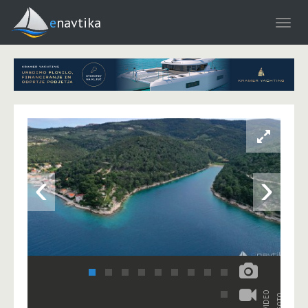
enavtika
‹
›
VIDEO
FOTO