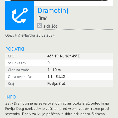
Dramotinj
Brač
sidrišče
Objavil(a)
eNavtika
, 20.02.2024
PODATKI
GPS
43° 19' N , 16° 49' E
Št. Privezov
0
Globina vode
2 - 10 m
Obratovalni čas
1.1. - 31.12
Kraj
Povlja, Brač
INFO
Zaliv Dramotinj je na severovzhodni strani otoka Brač, poleg kraja
Povlja. Dolg ozek zaliv je zaščiten pred vsemi vetrovi, razen pred
severnimi. Dno v zalivu je peščeno in sidro drži dobro. Sidramo