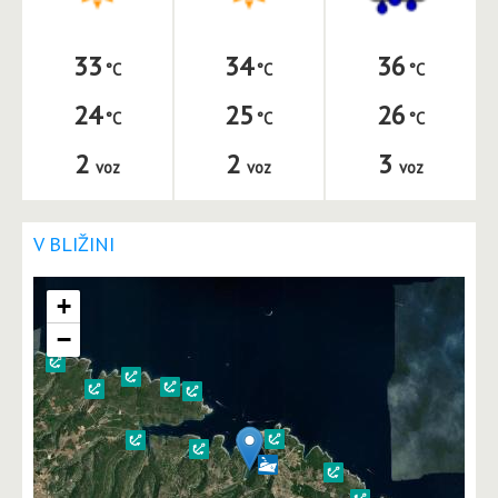
33
34
36
24
25
26
2
2
3
voz
voz
voz
V BLIŽINI
+
−