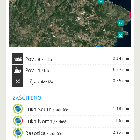
Povlja
0.24 nmi
drča
Povlja
0.27 nmi
luka
Tičja
0.55 nmi
sidrišče
ZAŠČITENO
Luka South
1.38 nmi
sidrišče
Luka North
1.6 nmi
sidrišče
Rasotica
2.83 nmi
sidrišče