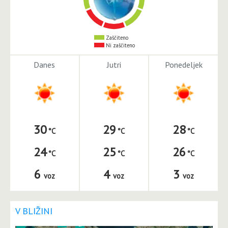
Zaščiteno
Ni zaščiteno
Danes
Jutri
Ponedeljek
30
29
28
24
25
26
6
4
3
voz
voz
voz
V BLIŽINI