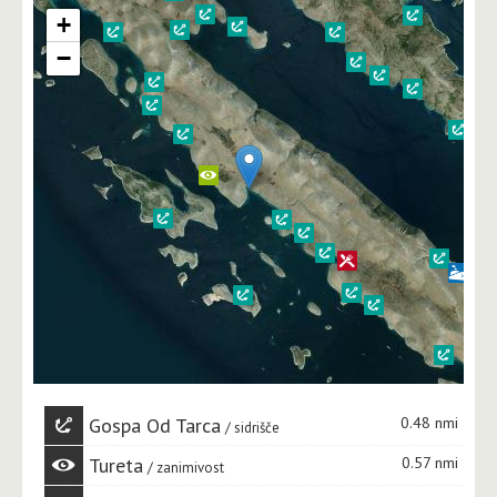
+
−
Gospa Od Tarca
0.48 nmi
sidrišče
Tureta
0.57 nmi
zanimivost