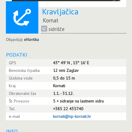
Kravljačica
Kornat
sidrišče
Objavil(a)
eNavtika
PODATKI
GPS
43° 49' N , 15° 16' E
Bencinska črpalka
12 nmi Zaglav
Globina vode
0,5 do 15 m
Kraj
Kornati
Obratovalni čas
1.1. - 31.12.
Št. Privezov
5 + sidranje na lastnem sidru
Tel.
+385 22 435740
e-mail
kornati@np-kornati.hr
INFO