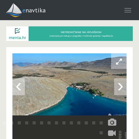
enavtika
‹
›
VIDEO
FOTO