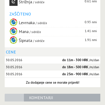
Strižnja
0.61 nmi
sidrišče
ZAŠČITENO
Levrnaka
0.93 nmi
sidrišče
Mana
1.41 nmi
sidrišče
Šipnata
1.91 nmi
sidrišče
CENE
30.05.2016
do 11m - 300 HRK
/m/dan
30.05.2016
do 18m - 500 HRK
/m/dan
30.05.2016
do 25m - 900 HRK
/m/dan
Za dodajanje cene se morate prijaviti!
KOMENTARJI