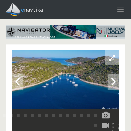
enavtika
‹
›
VIDEO
FOTO