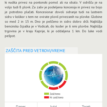
ki nudita privez na pontonski pomol ali na obalo. V sidrišču je na
voljo tudi 8 plovk. Za zaliv je podeljena koncesija in privez na bojo
je potrebno plačati. Koncesionar dovoli sidranje tudi na lastnem
sidru v kolikor s tem ne ovirate plovil privezanih na plovke. Globine
so med 2 in 15 m. Dno je peščeno in sidro dobro drži. Najbližja
bencinska črpalka je v Vodicah, do koder je 6 nmi plovbe. Najbližja
trgovina je v kraju Kaprije, ki je oddaljena 1 km. Do luke vodi
pešpot.
ZAŠČITA PRED VETROVI/VREME
Zaščiteno
Ni zaščiteno
Danes
Jutri
Torek