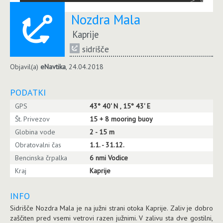
Nozdra Mala
Kaprije
sidrišče
Objavil(a)
eNavtika
, 24.04.2018
PODATKI
GPS
43° 40' N , 15° 43' E
Št. Privezov
15 + 8 mooring buoy
Globina vode
2 - 15 m
Obratovalni čas
1.1. - 31.12.
Bencinska črpalka
6 nmi Vodice
Kraj
Kaprije
INFO
Sidrišče Nozdra Mala je na južni strani otoka Kaprije. Zaliv je dobro
zaščiten pred vsemi vetrovi razen južnimi. V zalivu sta dve gostilni,