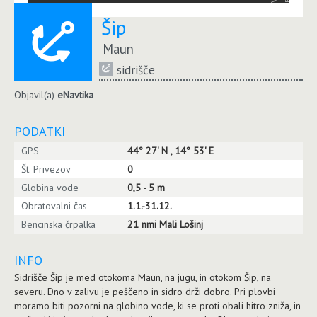
Šip
Maun
sidrišče
Objavil(a)
eNavtika
PODATKI
GPS
44° 27' N , 14° 53' E
Št. Privezov
0
Globina vode
0,5 - 5 m
Obratovalni čas
1.1.-31.12.
Bencinska črpalka
21 nmi Mali Lošinj
INFO
Sidrišče Šip je med otokoma Maun, na jugu, in otokom Šip, na
severu. Dno v zalivu je peščeno in sidro drži dobro. Pri plovbi
moramo biti pozorni na globino vode, ki se proti obali hitro zniža, in