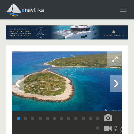
enavtika
‹
›
VIDEO
FOTO