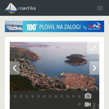
enavtika
‹
›
VIDEO
FOTO