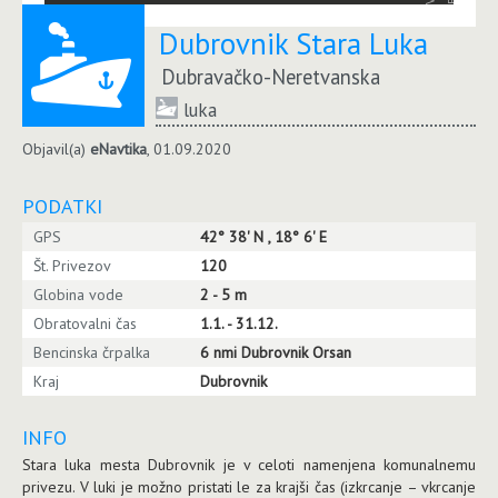
Dubrovnik Stara Luka
Dubravačko-Neretvanska
luka
Objavil(a)
eNavtika
, 01.09.2020
PODATKI
GPS
42° 38' N , 18° 6' E
Št. Privezov
120
Globina vode
2 - 5 m
Obratovalni čas
1.1. - 31.12.
Bencinska črpalka
6 nmi Dubrovnik Orsan
Kraj
Dubrovnik
INFO
Stara luka mesta Dubrovnik je v celoti namenjena komunalnemu
privezu. V luki je možno pristati le za krajši čas (izkrcanje – vkrcanje