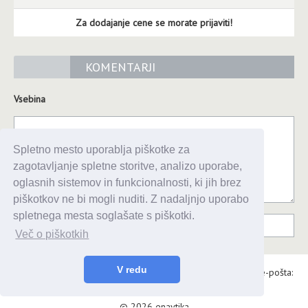
Za dodajanje cene se morate prijaviti!
KOMENTARJI
Vsebina
Spletno mesto uporablja piškotke za
zagotavljanje spletne storitve, analizo uporabe,
oglasnih sistemov in funkcionalnosti, ki jih brez
piškotkov ne bi mogli nuditi. Z nadaljnjo uporabo
spletnega mesta soglašate s piškotki.
Več o piškotkih
V redu
Alaris d.o.o., Topniška 14, Ljubljana, Tel.: 031 303 086, e-pošta:
urednik@enavtika.si
© 2026 enavtika