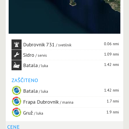
Dubrovnik 731
0.06 nmi
svetilnik
Sidro
1.09 nmi
servis
Batala
1.42 nmi
luka
ZAŠČITENO
Batala
1.42 nmi
luka
Frapa Dubrovnik
1.7 nmi
marina
Gruž
1.9 nmi
luka
CENE