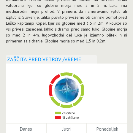
valobrana, kjer so globine morja med 2 in 5 m. Luka ima
mednarodni mejni prehod. V primeru, da nameravamo vpluti ali
izpluti iz Slovenije, lahko plovilo privežemo ob carinski pomol pred
Luško kapitanijo Koper, kjer so globine med 3,5 in 2m. V kolikor so
vsi privezi zasedeni, lahko sidramo pred samo luko. Globine morja
so med 2 in 4m. Jugovzhodni del luke je izjemno plitek in ni
primeren za sidranje. Globine morja so med 1,5 in 0,2m.
ZAŠČITA PRED VETROVI/VREME
Zaščiteno
Ni zaščiteno
Danes
Jutri
Ponedeljek