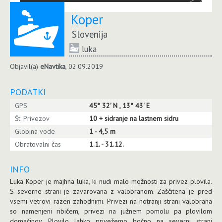
Koper
Slovenija
luka
Objavil(a)
eNavtika
, 02.09.2019
PODATKI
GPS
45° 32' N , 13° 43' E
Št. Privezov
10 + sidranje na lastnem sidru
Globina vode
1 - 4,5 m
Obratovalni čas
1.1. - 31.12.
INFO
Luka Koper je majhna luka, ki nudi malo možnosti za privez plovila.
S severne strani je zavarovana z valobranom. Zaščitena je pred
vsemi vetrovi razen zahodnimi. Privezi na notranji strani valobrana
so namenjeni ribičem, privezi na južnem pomolu pa plovilom
domačinov. Plovilo lahko privežemo bočno na severni strani