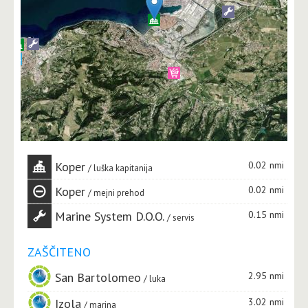
Koper
0.02 nmi
luška kapitanija
Koper
0.02 nmi
mejni prehod
Marine System D.o.o.
0.15 nmi
servis
ZAŠČITENO
San Bartolomeo
2.95 nmi
luka
Izola
3.02 nmi
marina