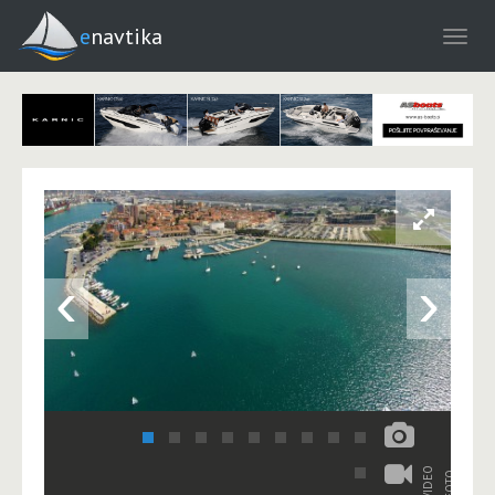
enavtika
‹
›
VIDEO
FOTO