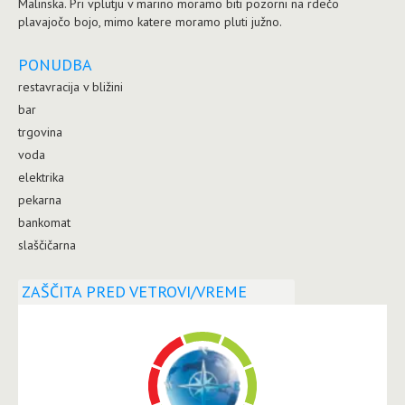
Malinska. Pri vplutju v marino moramo biti pozorni na rdečo
plavajočo bojo, mimo katere moramo pluti južno.
PONUDBA
restavracija v bližini
bar
trgovina
voda
elektrika
pekarna
bankomat
slaščičarna
ZAŠČITA PRED VETROVI/VREME