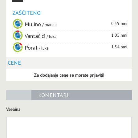
ZAŠČITENO
Mulino
0.39 nmi
marina
Vantačići
1.05 nmi
luka
Porat
1.34 nmi
luka
CENE
Za dodajanje cene se morate prijaviti!
KOMENTARJI
Vsebina