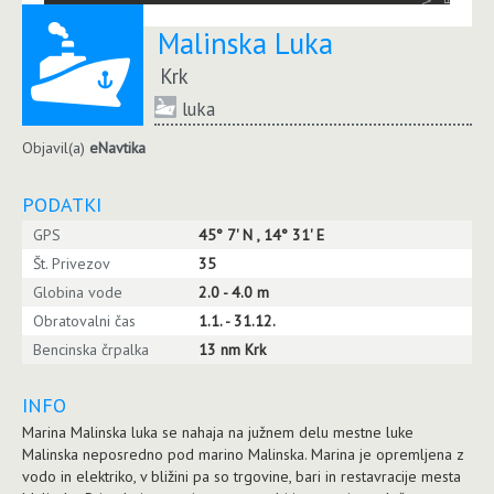
Malinska Luka
Krk
luka
Objavil(a)
eNavtika
PODATKI
GPS
45° 7' N , 14° 31' E
Št. Privezov
35
Globina vode
2.0 - 4.0 m
Obratovalni čas
1.1. - 31.12.
Bencinska črpalka
13 nm Krk
INFO
Marina Malinska luka se nahaja na južnem delu mestne luke
Malinska neposredno pod marino Malinska. Marina je opremljena z
vodo in elektriko, v bližini pa so trgovine, bari in restavracije mesta