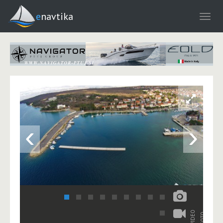
enavtika
‹
›
VIDEO
FOTO