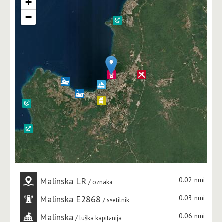
+
−
Malinska LR
0.02 nmi
oznaka
Malinska E2868
0.03 nmi
svetilnik
Malinska
0.06 nmi
luška kapitanija