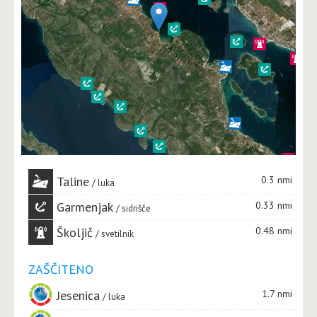
Taline
0.3 nmi
luka
Garmenjak
0.33 nmi
sidrišče
Školjič
0.48 nmi
svetilnik
ZAŠČITENO
Jesenica
1.7 nmi
luka