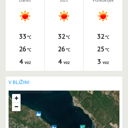
33
32
32
26
26
25
4
4
3
voz
voz
voz
V BLIŽINI
+
−