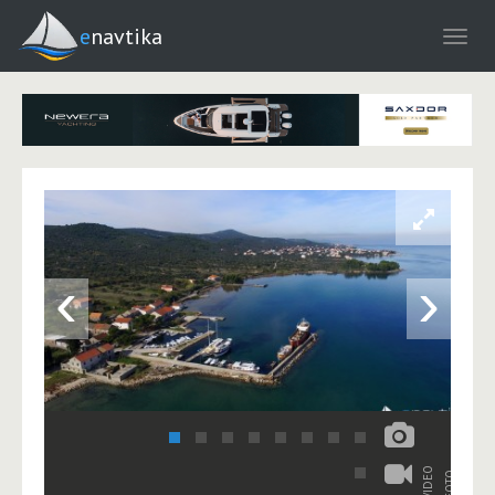
enavtika
‹
›
VIDEO
FOTO