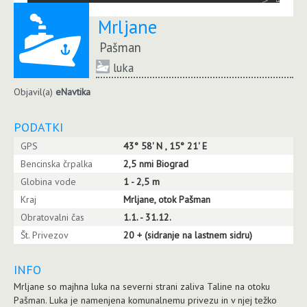
Mrljane
Pašman
luka
Objavil(a)
eNavtika
PODATKI
GPS
43° 58' N , 15° 21' E
Bencinska črpalka
2,5 nmi Biograd
Globina vode
1 - 2,5 m
Kraj
Mrljane, otok Pašman
Obratovalni čas
1.1. - 31.12.
Št. Privezov
20 + (sidranje na lastnem sidru)
INFO
Mrljane so majhna luka na severni strani zaliva Taline na otoku
Pašman. Luka je namenjena komunalnemu privezu in v njej težko