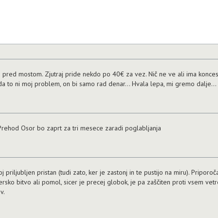
no pred mostom. Zjutraj pride nekdo po 40€ za vez. Nič ne ve ali ima konce
da to ni moj problem, on bi samo rad denar... Hvala lepa, mi gremo dalje...
! Prehod Osor bo zaprt za tri mesece zaradi poglabljanja
oj priljubljen pristan (tudi zato, ker je zastonj in te pustijo na miru). Priporo
rsko bitvo ali pomol, sicer je precej globok, je pa zaščiten proti vsem vet
v.