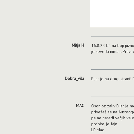
Mitja H
16.8.24 bil na boji juž
je seveda nima... Pravi 
Dobra_vila
Bijar je na drugi strani
MAC
Osor, oz zaliv Bijar je m
privežeš se na Austooge
pa ne naredi večjih valo
probite, je fajn.
LP Mac