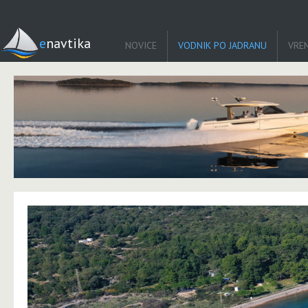
enavtika
NOVICE
VODNIK PO JADRANU
VRE