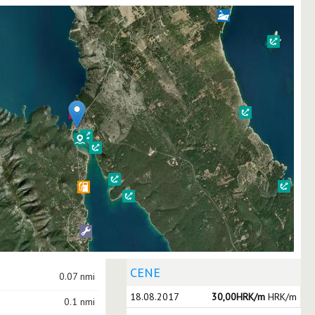
CENE
0.07 nmi
18.08.2017
30,00HRK/m
HRK/m
0.1 nmi