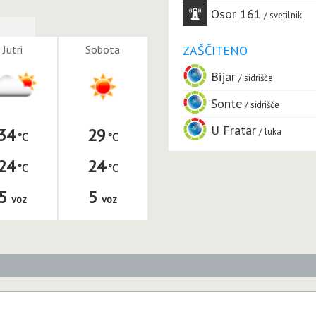
Osor 161
svetilnik
Jutri
Sobota
ZAŠČITENO
Bijar
sidrišče
Sonte
sidrišče
U Fratar
34
29
luka
24
24
5
5
voz
voz