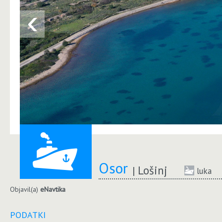
‹
Osor
Lošinj
luka
Objavil(a)
eNavtika
PODATKI