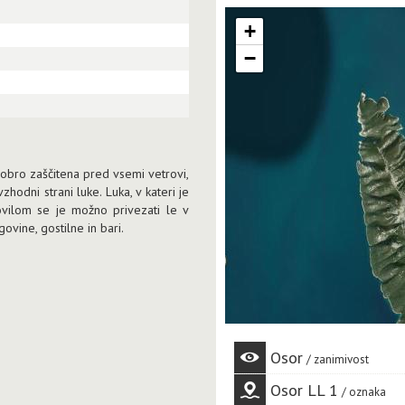
+
−
 dobro zaščitena pred vsemi vetrovi,
hodni strani luke. Luka, v kateri je
vilom se je možno privezati le v
ovine, gostilne in bari.
Osor
zanimivost
Osor LL 1
oznaka