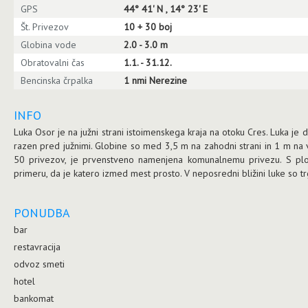
GPS
44° 41' N , 14° 23' E
Št. Privezov
10 + 30 boj
Globina vode
2.0 - 3.0 m
Obratovalni čas
1.1. - 31.12.
Bencinska črpalka
1 nmi Nerezine
INFO
Luka Osor je na južni strani istoimenskega kraja na otoku Cres. Luka je
razen pred južnimi. Globine so med 3,5 m na zahodni strani in 1 m na vz
50 privezov, je prvenstveno namenjena komunalnemu privezu. S plo
primeru, da je katero izmed mest prosto. V neposredni bližini luke so trg
PONUDBA
bar
restavracija
odvoz smeti
hotel
bankomat