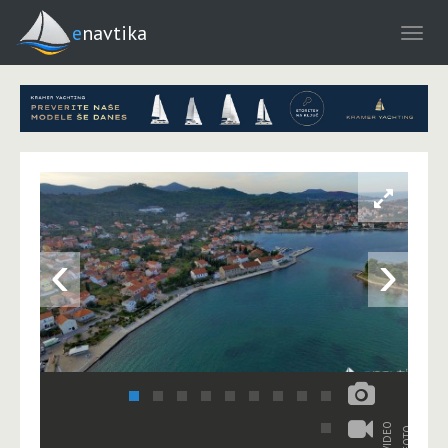
enavtika
‹
›
VIDEO
FOTO