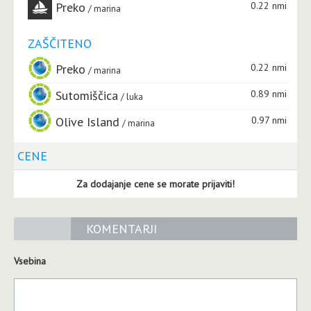
Preko
0.22 nmi
marina
ZAŠČITENO
Preko
0.22 nmi
marina
Sutomiščica
0.89 nmi
luka
Olive Island
0.97 nmi
marina
CENE
Za dodajanje cene se morate prijaviti!
KOMENTARJI
Vsebina