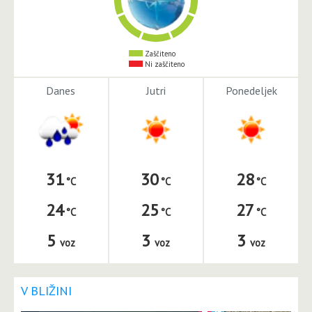
Zaščiteno
Ni zaščiteno
Danes
Jutri
Ponedeljek
31
30
28
24
25
27
5
3
3
voz
voz
voz
V BLIŽINI