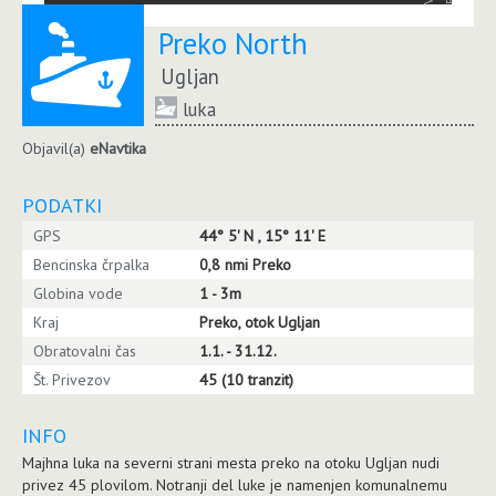
Preko North
Ugljan
luka
Objavil(a)
eNavtika
PODATKI
GPS
44° 5' N , 15° 11' E
Bencinska črpalka
0,8 nmi Preko
Globina vode
1 - 3m
Kraj
Preko, otok Ugljan
Obratovalni čas
1.1. - 31.12.
Št. Privezov
45 (10 tranzit)
INFO
Majhna luka na severni strani mesta preko na otoku Ugljan nudi
privez 45 plovilom. Notranji del luke je namenjen komunalnemu