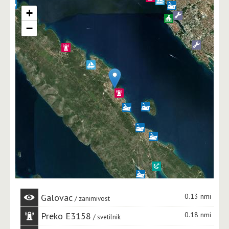
+
−
Galovac
0.13 nmi
zanimivost
Preko E3158
0.18 nmi
svetilnik