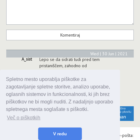
Wed | 30 Jun | 2021
A_sist
Lepo se da sidrati tudi pred tem
pristaniščem, zahodno od
Galovca, globina 6m, sidro je v 5 -
10 vozlih vetra lepo držalo. V
Spletno mesto uporablja piškotke za
zalivu mivkasta plaža, tobogan in
zagotavljanje spletne storitve, analizo uporabe,
nizka voda - primerna za majhne
oglasnih sistemov in funkcionalnosti, ki jih brez
otroke
piškotkov ne bi mogli nuditi. Z nadaljnjo uporabo
spletnega mesta soglašate s piškotki.
Več o piškotkih
V redu
Alaris d.o.o., Topniška 14, Ljubljana, Tel.: 031 303 086, e-pošta: