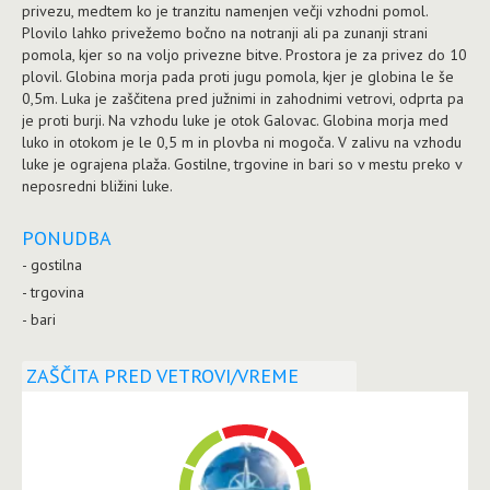
privezu, medtem ko je tranzitu namenjen večji vzhodni pomol.
Plovilo lahko privežemo bočno na notranji ali pa zunanji strani
pomola, kjer so na voljo privezne bitve. Prostora je za privez do 10
plovil. Globina morja pada proti jugu pomola, kjer je globina le še
0,5m. Luka je zaščitena pred južnimi in zahodnimi vetrovi, odprta pa
je proti burji. Na vzhodu luke je otok Galovac. Globina morja med
luko in otokom je le 0,5 m in plovba ni mogoča. V zalivu na vzhodu
luke je ograjena plaža. Gostilne, trgovine in bari so v mestu preko v
neposredni bližini luke.
PONUDBA
- gostilna
- trgovina
- bari
ZAŠČITA PRED VETROVI/VREME