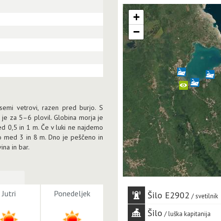
+
−
semi vetrovi, razen pred burjo. S
 je za 5–6 plovil. Globina morja je
d 0,5 in 1 m. Če v luki ne najdemo
so med 3 in 8 m. Dno je peščeno in
ina in bar.
Jutri
Ponedeljek
Šilo E2902
svetilnik
Šilo
luška kapitanija