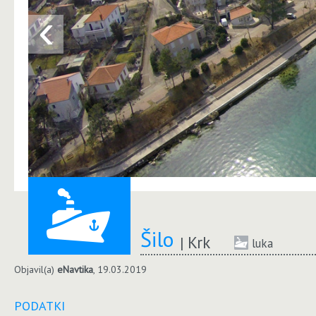
‹
Šilo
Krk
luka
Objavil(a)
eNavtika
, 19.03.2019
PODATKI