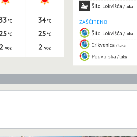
Šilo Lokvišća
luka
33
34
ZAŠČITENO
25
25
Šilo Lokvišća
luka
Crikvenica
2
2
luka
voz
voz
Podvorska
luka