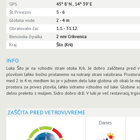
GPS
45° 8' N , 14° 39' E
Št. Privezov
5 - 6
Globina vode
2 - 4 m
Obratovalni čas
1.1. - 31.12.
Bencinska črpalka
2 nmi Crikvenica
Kraj
Šilo (Krk)
INFO
Luka Šilo je na vzhodni strani otoka Krk. Je dobro zaščitena pred v
plovilom lahko bočno pristanemo na notranji strani valobrana. Prostora
med 2 in 4 m, medtem ko je v južnem delu luke globina ob obali le me
prostora za privez plovila, lahko sidramo vzhodno od luke. Globine 
delno prekrito z muljem. Sidro dobro drži. V luki je več restavracij, trgov
ZAŠČITA PRED VETROVI/VREME
Danes