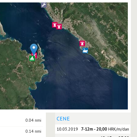
CENE
0.04 nmi
10.03.2019
7-12m - 20,00
HRK/m/dan
0.14 nmi