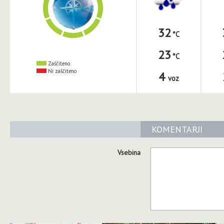
32
23
Zaščiteno
Ni zaščiteno
4
voz
KOMENTARJI
Vsebina