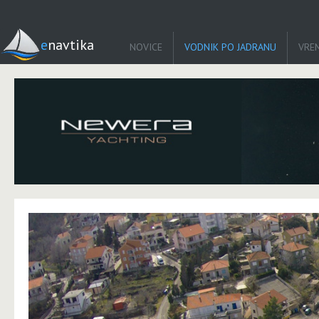
enavtika
NOVICE
VODNIK PO JADRANU
VRE