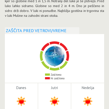
kjer so globine med 1 in 1,5 m. Notranji del luke je še plitvejši. Pred
luko lahko sidramo. Globine so med 2 in 4 m. Dno je peščeno in
sidro drži dobro. V luki ni ponudbe. Najbližja gostilna in trgovina sta
v luki Muline na zahodni strani otoka.
ZAŠČITA PRED VETROVI/VREME
Zaščiteno
Ni zaščiteno
Danes
Jutri
Nedelja