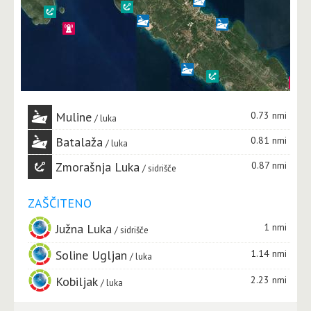
Muline
0.73 nmi
luka
Batalaža
0.81 nmi
luka
Zmorašnja Luka
0.87 nmi
sidrišče
ZAŠČITENO
Južna Luka
1 nmi
sidrišče
Soline Ugljan
1.14 nmi
luka
Kobiljak
2.23 nmi
luka