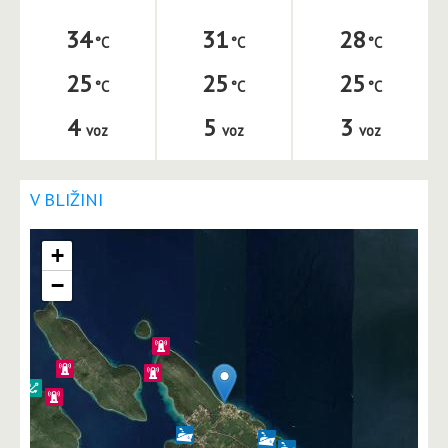
34
31
28
25
25
25
4
5
3
voz
voz
voz
V BLIŽINI
+
−