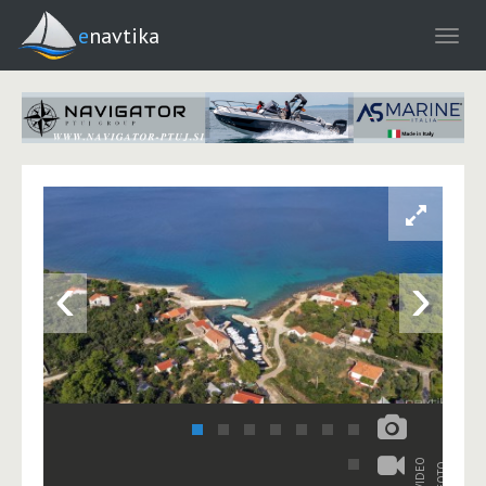
enavtika
‹
›
VIDEO
FOTO