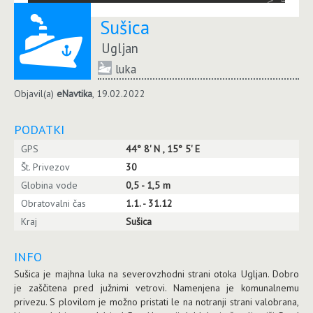
Sušica
Ugljan
luka
Objavil(a)
eNavtika
, 19.02.2022
PODATKI
GPS
44° 8' N , 15° 5' E
Št. Privezov
30
Globina vode
0,5 - 1,5 m
Obratovalni čas
1.1. - 31.12
Kraj
Sušica
INFO
Sušica je majhna luka na severovzhodni strani otoka Ugljan. Dobro
je zaščitena pred južnimi vetrovi. Namenjena je komunalnemu
privezu. S plovilom je možno pristati le na notranji strani valobrana,