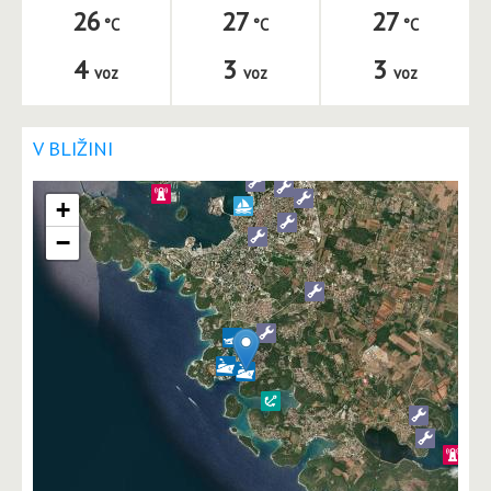
26
27
27
4
3
3
voz
voz
voz
V BLIŽINI
+
−