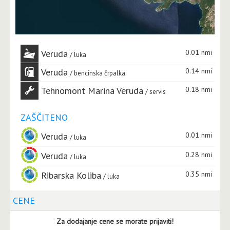
Veruda
0.01 nmi
luka
Veruda
0.14 nmi
bencinska črpalka
Tehnomont Marina Veruda
0.18 nmi
servis
ZAŠČITENO
Veruda
0.01 nmi
luka
Veruda
0.28 nmi
luka
Ribarska Koliba
0.35 nmi
luka
CENE
Za dodajanje cene se morate prijaviti!