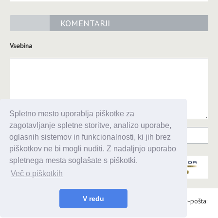
KOMENTARJI
Vsebina
Spletno mesto uporablja piškotke za
zagotavljanje spletne storitve, analizo uporabe,
oglasnih sistemov in funkcionalnosti, ki jih brez
piškotkov ne bi mogli nuditi. Z nadaljnjo uporabo
spletnega mesta soglašate s piškotki.
Več o piškotkih
V redu
Alaris d.o.o., Topniška 14, Ljubljana, Tel.: 031 303 086, e-pošta:
urednik@enavtika.si