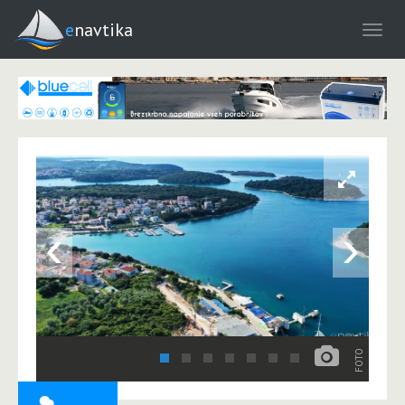
enavtika
‹
›
FOTO