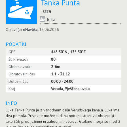
Tanka Punta
Istra
luka
Objavil(a)
eNavtika
, 15.06.2026
PODATKI
GPS
44° 50' N , 13° 50' E
Št. Privezov
80
Globina vode
2-6m
Obratovalni čas
1.1. - 31.12
Delovni čas
00:00 - 24:00
Kraj
Veruda, Pješčana uvala
INFO
Luka Tanka Punta je z vzhodnem delu Verudskega kanala. Luka ima
dva pomola. Privez je možen tudi na notranji strani valobrana, ki
luko ščiti pred južnimi in zahodnimi vetrovi. Globine morja so med 2
in 6 m. Privezi so opremljeni z muringi.