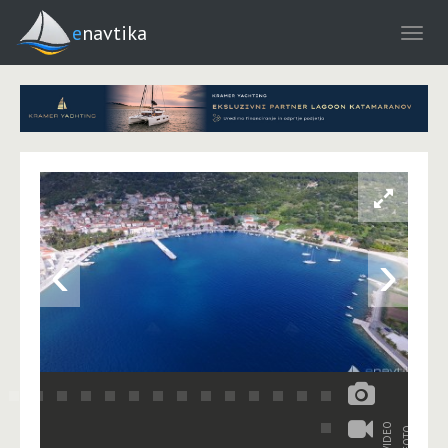
enavtika
‹
›
VIDEO
FOTO