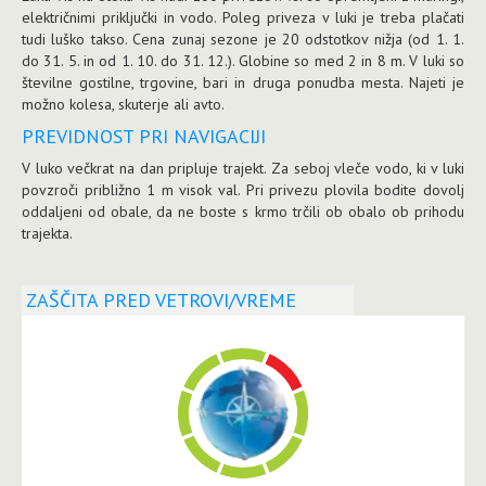
električnimi priključki in vodo. Poleg priveza v luki je treba plačati
tudi luško takso. Cena zunaj sezone je 20 odstotkov nižja (od 1. 1.
do 31. 5. in od 1. 10. do 31. 12.). Globine so med 2 in 8 m. V luki so
številne gostilne, trgovine, bari in druga ponudba mesta. Najeti je
možno kolesa, skuterje ali avto.
PREVIDNOST PRI NAVIGACIJI
V luko večkrat na dan pripluje trajekt. Za seboj vleče vodo, ki v luki
povzroči približno 1 m visok val. Pri privezu plovila bodite dovolj
oddaljeni od obale, da ne boste s krmo trčili ob obalo ob prihodu
trajekta.
ZAŠČITA PRED VETROVI/VREME