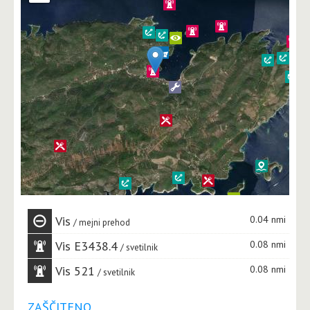
Vis
0.04 nmi
mejni prehod
Vis E3438.4
0.08 nmi
svetilnik
Vis 521
0.08 nmi
svetilnik
ZAŠČITENO