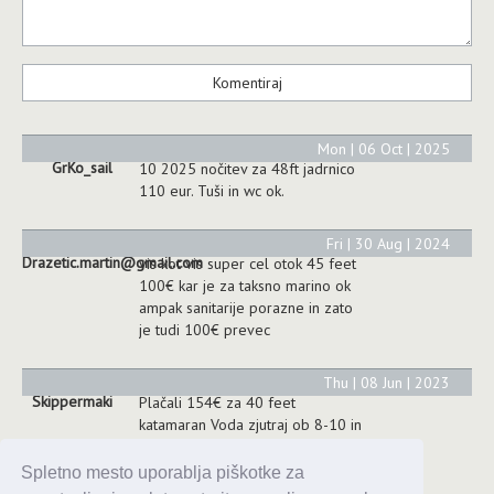
Mon | 06 Oct | 2025
GrKo_sail
10 2025 nočitev za 48ft jadrnico
110 eur. Tuši in wc ok.
Fri | 30 Aug | 2024
Drazetic.martin@gmail.com
vis kot vis super cel otok 45 feet
100€ kar je za taksno marino ok
ampak sanitarije porazne in zato
je tudi 100€ prevec
Thu | 08 Jun | 2023
Skippermaki
Plačali 154€ za 40 feet
katamaran Voda zjutraj ob 8-10 in
popoldan 2 uri Elektrika všteta +
smeti Na vprašanje koliko bi bila
Spletno mesto uporablja piškotke za
boja, so na recepciji povedali da