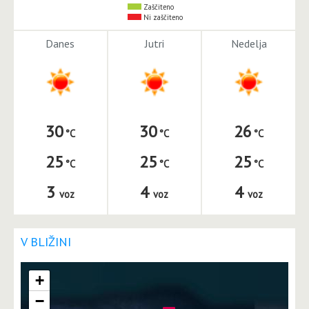
Zaščiteno
Ni zaščiteno
Danes
Jutri
Nedelja
30
30
26
25
25
25
3
4
4
voz
voz
voz
V BLIŽINI
+
−