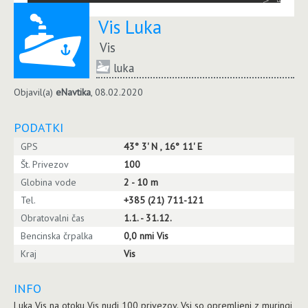
Vis Luka
Vis
luka
Objavil(a)
eNavtika
, 08.02.2020
PODATKI
GPS
43° 3' N , 16° 11' E
Št. Privezov
100
Globina vode
2 - 10 m
Tel.
+385 (21) 711-121
Obratovalni čas
1.1. - 31.12.
Bencinska črpalka
0,0 nmi Vis
Kraj
Vis
INFO
Luka Vis na otoku Vis nudi 100 privezov. Vsi so opremljeni z muringi,