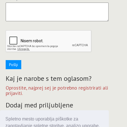
Pošlji
Kaj je narobe s tem oglasom?
Oprostite, najprej sej je potrebno registrirati ali
prijaviti.
Dodaj med priljubljene
Oprostite, najprej sej je potrebno registrirati ali
prijaviti.
Spletno mesto uporablja piškotke za
zagotavljanje spletne storitve, analizo uporabe,