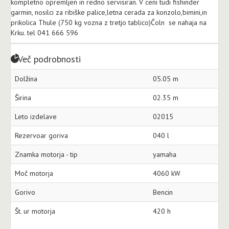
kompletno opremljen in redno servisiran. V ceni tudi fishinder
garmin, nosilci za ribiške palice,letna cerada za konzolo,bimini,in
prikolica Thule (750 kg vozna z tretjo tablico)Čoln se nahaja na
Krku. tel 041 666 596
Več podrobnosti
Dolžina
05.05 m
Širina
02.35 m
Leto izdelave
02015
Rezervoar goriva
040 l
Znamka motorja - tip
yamaha
Moč motorja
4060 kW
Gorivo
Bencin
Št. ur motorja
420 h