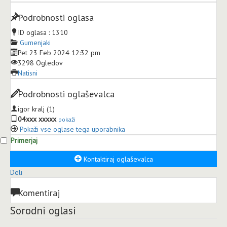
Podrobnosti oglasa
ID oglasa :
1310
Gumenjaki
Pet 23 Feb 2024 12:32 pm
3298 Ogledov
Natisni
Podrobnosti oglaševalca
igor kralj
(1)
04xxx xxxxx
pokaži
Pokaži vse oglase tega uporabnika
Primerjaj
Kontaktiraj oglaševalca
Deli
Komentiraj
Sorodni oglasi