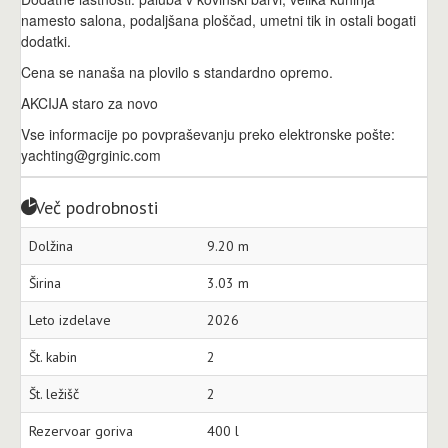
namesto salona, ​​podaljšana ploščad, umetni tik in ostali bogati
dodatki.
Cena se nanaša na plovilo s standardno opremo.
AKCIJA staro za novo
Vse informacije po povpraševanju preko elektronske pošte:
yachting@grginic.com
Več podrobnosti
Dolžina
9.20 m
Širina
3.03 m
Leto izdelave
2026
Št. kabin
2
Št. ležišč
2
Rezervoar goriva
400 l