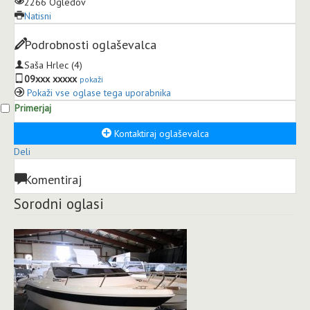
2266 Ogledov
Natisni
Podrobnosti oglaševalca
Saša Hrlec
(4)
09xxx xxxxx
pokaži
Pokaži vse oglase tega uporabnika
Primerjaj
Kontaktiraj oglaševalca
Deli
Komentiraj
Sorodni oglasi