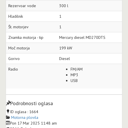
Rezervoar vode
300 l
Hladilnik
1
Št. motorjev
1
Znamka motorja - tip
Mercury diesel MD270DTS
Moč motorja
199 kW
Gorivo
Diesel
Radio
FM/AM
MP3
USB
Podrobnosti oglasa
ID oglasa :
1664
Motorna plovila
Pon 17 Mar 2025 11:48 am