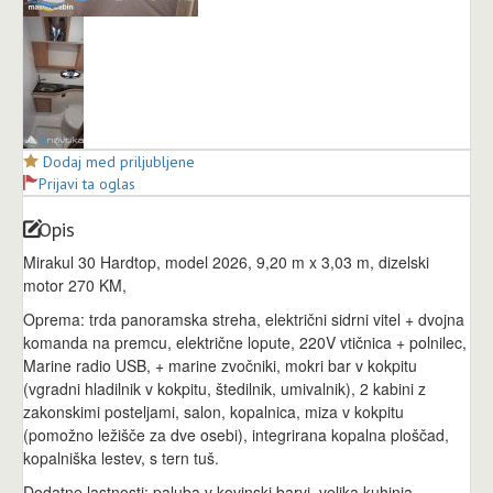
Dodaj med priljubljene
Prijavi ta oglas
Opis
Mirakul 30 Hardtop, model 2026, 9,20 m x 3,03 m, dizelski
motor 270 KM,
Oprema: trda panoramska streha, električni sidrni vitel + dvojna
komanda na premcu, električne lopute, 220V vtičnica + polnilec,
Marine radio USB, + marine zvočniki, mokri bar v kokpitu
(vgradni hladilnik v kokpitu, štedilnik, umivalnik), 2 kabini z
zakonskimi posteljami, salon, kopalnica, miza v kokpitu
(pomožno ležišče za dve osebi), integrirana kopalna ploščad,
kopalniška lestev, s tern tuš.
Dodatne lastnosti: paluba v kovinski barvi, velika kuhinja