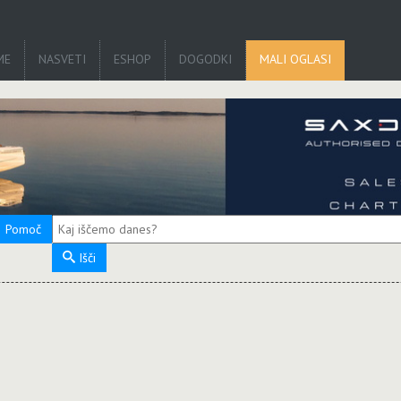
ME
NASVETI
ESHOP
DOGODKI
MALI OGLASI
Pomoč
Išči