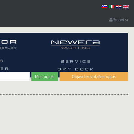
Prijavi se
Moji oglasi
Objavi brezplačen oglas