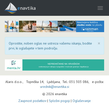
enavtika
×
Oprostite, noben oglas ne ustreza vašemu iskanju, bodite
prvi, ki oglašujete v tem področju.
Alaris d.o.o., Topniška 14, Ljubljana, Tel.: 031 303 086, e-pošta:
urednik@enavtika.si
© 2026 enavtika
Zaupnost podatkov
|
Splošni pogoji
|
Oglaševanje