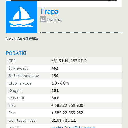
Frapa
marina
Objavil(a)
eNavtika
PODATKI
GPS
43° 31' N , 15° 57' E
Št. Privezov
462
Št. Suhih privezov
150
Globina vode
1.0 - 6.0m
Dvigalo
10 t
Travellift
50 t
Tel.
+ 385 22 559 900
Fax
+ 385 22 559 932
Obratovalni čas
01.01. - 31.12.
e-mail
marina-frapa@si.t-com.hr