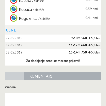
Kacola
sidrišče
Kopača
0.39 nmi
sidrišče
Rogoznica
0.41 nmi
sidrišče
CENE
22.05.2019
9-10m 560
HRK/dan
22.05.2019
11-12m 660
HRK/dan
22.05.2019
13-14m 750
HRK/dan
Za dodajanje cene se morate prijaviti!
KOMENTARJI
Vsebina