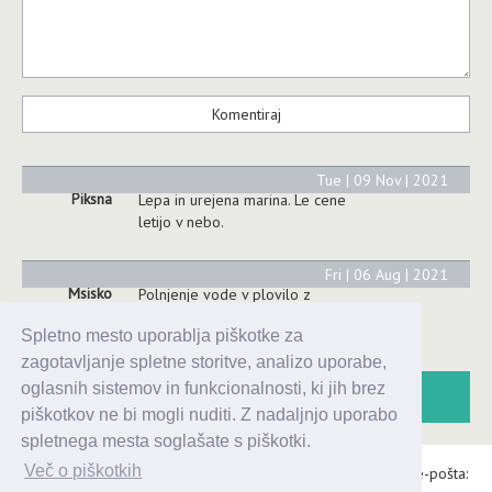
Tue | 09 Nov | 2021
Piksna
Lepa in urejena marina. Le cene
letijo v nebo.
Fri | 06 Aug | 2021
Msisko
Polnjenje vode v plovilo z
uporabo sanitarij in tušev stane
Spletno mesto uporablja piškotke za
40 evrov.
zagotavljanje spletne storitve, analizo uporabe,
oglasnih sistemov in funkcionalnosti, ki jih brez
piškotkov ne bi mogli nuditi. Z nadaljnjo uporabo
spletnega mesta soglašate s piškotki.
Več o piškotkih
Alaris d.o.o., Topniška 14, Ljubljana, Tel.: 031 303 086, e-pošta: