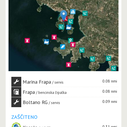
Marina Frapa
0.08 nmi
servis
Frapa
0.08 nmi
bencinska črpalka
Boltano RG
0.09 nmi
servis
ZAŠČITENO
0.31 nmi