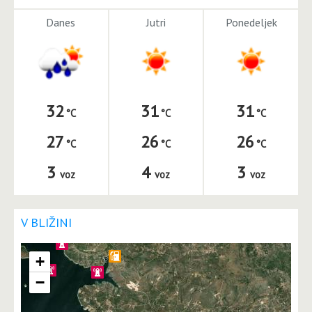
Danes
Jutri
Ponedeljek
32
31
31
27
26
26
3
4
3
voz
voz
voz
V BLIŽINI
+
−