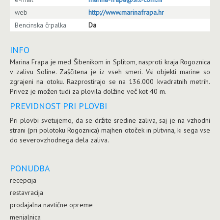
web
http://www.marinafrapa.hr
Bencinska črpalka
Da
INFO
Marina Frapa je med Šibenikom in Splitom, nasproti kraja Rogoznica
v zalivu Soline. Zaščitena je iz vseh smeri. Vsi objekti marine so
zgrajeni na otoku. Razprostirajo se na 136.000 kvadratnih metrih.
Privez je možen tudi za plovila dolžine več kot 40 m.
PREVIDNOST PRI PLOVBI
Pri plovbi svetujemo, da se držite sredine zaliva, saj je na vzhodni
strani (pri polotoku Rogoznica) majhen otoček in plitvina, ki sega vse
do severovzhodnega dela zaliva.
PONUDBA
recepcija
restavracija
prodajalna navtične opreme
menjalnica