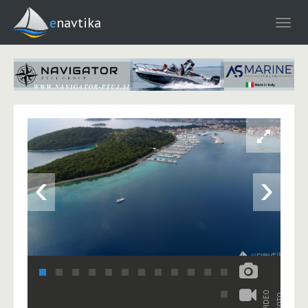
enavtika
‹
›
VIDEO
FOTO