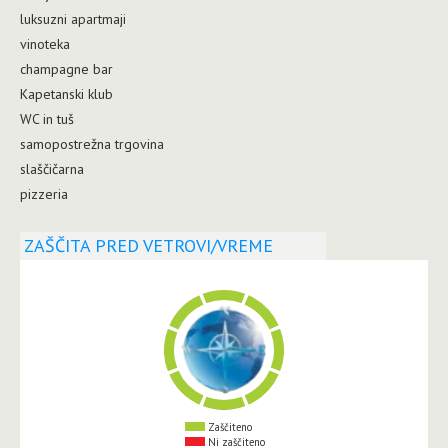
luksuzni apartmaji
vinoteka
champagne bar
Kapetanski klub
WC in tuš
samopostrežna trgovina
slaščičarna
pizzeria
ZAŠČITA PRED VETROVI/VREME
Zaščiteno
Ni zaščiteno