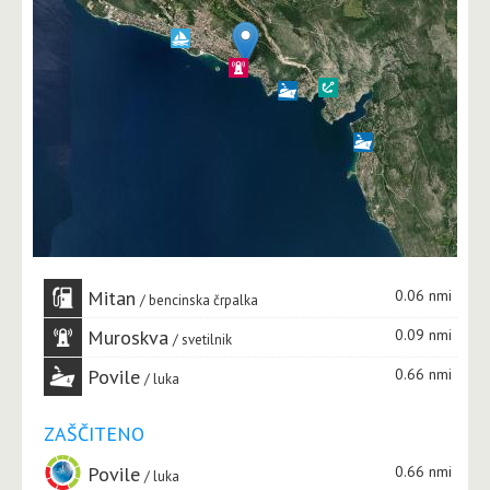
Mitan
0.06 nmi
bencinska črpalka
Muroskva
0.09 nmi
svetilnik
Povile
0.66 nmi
luka
ZAŠČITENO
Povile
0.66 nmi
luka