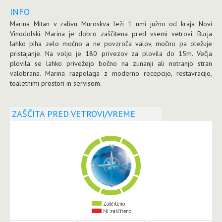
INFO
Marina Mitan v zalivu Muroskva leži 1 nmi južno od kraja Novi
Vinodolski. Marina je dobro zaščitena pred vsemi vetrovi. Burja
lahko piha zelo močno a ne povzroča valov, močno pa otežuje
pristajanje. Na voljo je 180 privezov za plovila do 15m. Večja
plovila se lahko privežejo bočno na zunanji ali notranjo stran
valobrana. Marina razpolaga z moderno recepcijo, restavracijo,
toaletnimi prostori in servisom.
ZAŠČITA PRED VETROVI/VREME
Zaščiteno
Ni zaščiteno