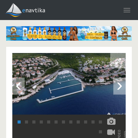
enavtika
‹
›
VIDEO
FOTO