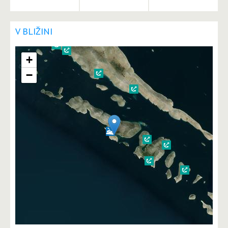
V BLIŽINI
+
−