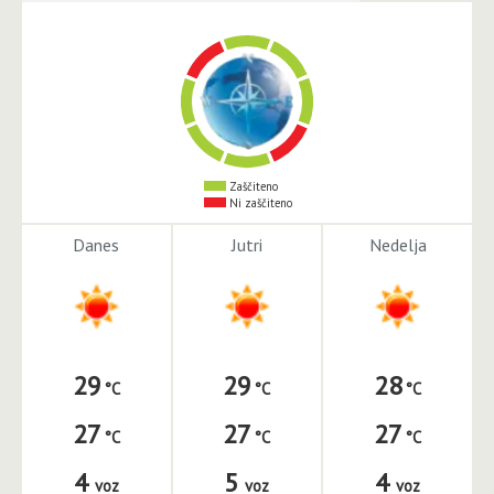
Zaščiteno
Ni zaščiteno
Danes
Jutri
Nedelja
29
29
28
27
27
27
4
5
4
voz
voz
voz