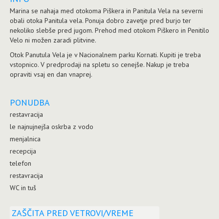
Marina se nahaja med otokoma Piškera in Panitula Vela na severni
obali otoka Panitula vela. Ponuja dobro zavetje pred burjo ter
nekoliko slebše pred jugom. Prehod med otokom Piškero in Penitilo
Velo ni možen zaradi plitvine.
Otok Panutula Vela je v Nacionalnem parku Kornati. Kupiti je treba
vstopnico. V predprodaji na spletu so cenejše. Nakup je treba
opraviti vsaj en dan vnaprej.
PONUDBA
restavracija
le najnujnejša oskrba z vodo
menjalnica
recepcija
telefon
restavracija
WC in tuš
ZAŠČITA PRED VETROVI/VREME