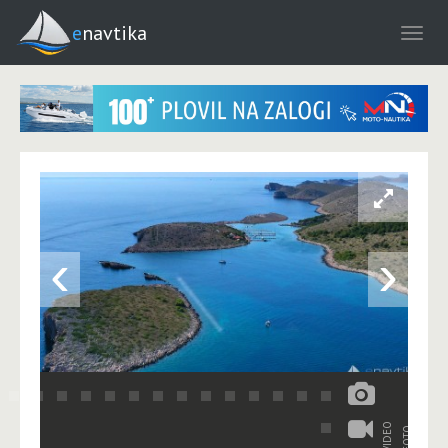
enavtika
‹
›
VIDEO
FOTO