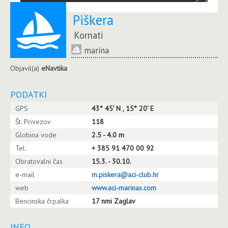
Piškera
Kornati
marina
Objavil(a)
eNavtika
PODATKI
GPS
43° 45' N , 15° 20' E
Št. Privezov
118
Globina vode
2.5 - 4.0 m
Tel.
+ 385 91 470 00 92
Obratovalni čas
15.3. - 30.10.
e-mail
m.piskera@aci-club.hr
web
www.aci-marinas.com
Bencinska črpalka
17 nmi Zaglav
INFO