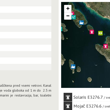
+
−
aščitena pred vsemi vetrovi. Kanal
ni je voda globoka od 1 m do 2.5 m
ni je restavracija, bar, toaletni
Solaris E3276.7
sve
Mojač E3276.6
svet