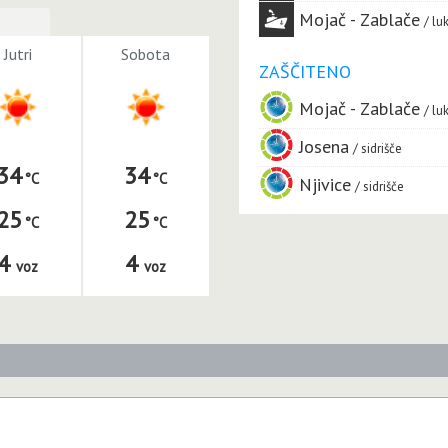
Mojač - Zablače
lu
Jutri
Sobota
ZAŠČITENO
Mojač - Zablače
lu
Josena
sidrišče
34
34
Njivice
sidrišče
25
25
4
4
voz
voz