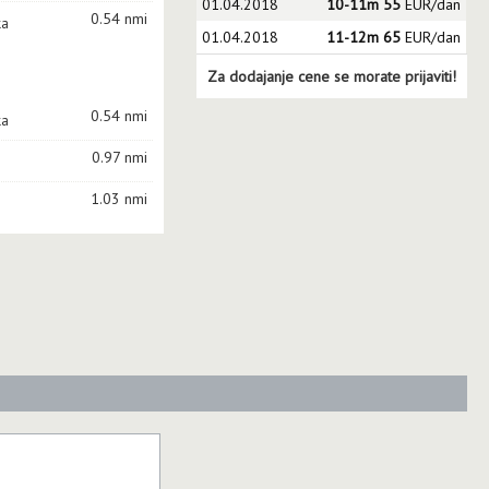
01.04.2018
10-11m 55
EUR/dan
0.54 nmi
ka
01.04.2018
11-12m 65
EUR/dan
Za dodajanje cene se morate prijaviti!
0.54 nmi
ka
0.97 nmi
1.03 nmi