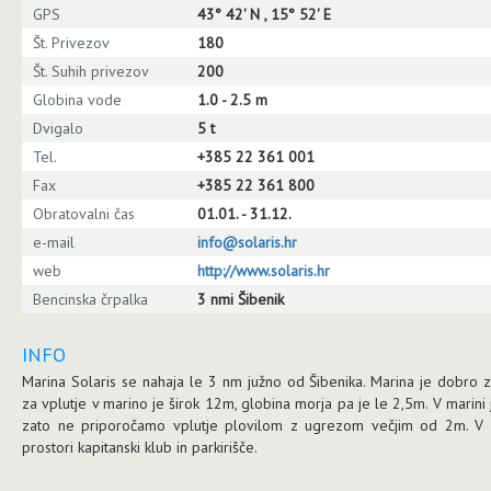
GPS
43° 42' N , 15° 52' E
Št. Privezov
180
Št. Suhih privezov
200
Globina vode
1.0 - 2.5 m
Dvigalo
5 t
Tel.
+385 22 361 001
Fax
+385 22 361 800
Obratovalni čas
01.01. - 31.12.
e-mail
info@solaris.hr
web
http://www.solaris.hr
Bencinska črpalka
3 nmi Šibenik
INFO
Marina Solaris se nahaja le 3 nm južno od Šibenika. Marina je dobro z
za vplutje v marino je širok 12m, globina morja pa je le 2,5m. V mari
zato ne priporočamo vplutje plovilom z ugrezom večjim od 2m. V mari
prostori kapitanski klub in parkirišče.