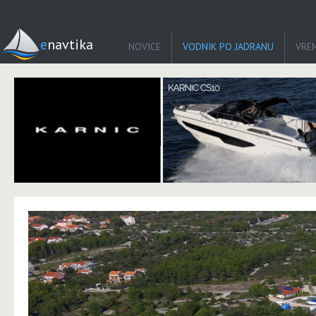
enavtika
NOVICE
VODNIK PO JADRANU
VRE