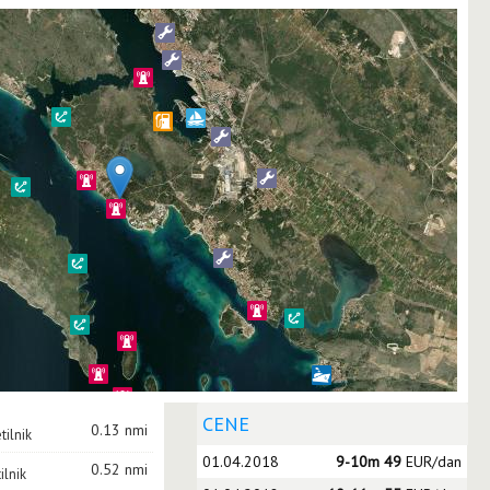
CENE
0.13 nmi
tilnik
01.04.2018
9-10m 49
EUR/dan
0.52 nmi
ilnik