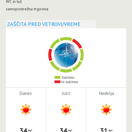
WC in tuš
samopostrežna trgovina
ZAŠČITA PRED VETROVI/VREME
Zaščiteno
Ni zaščiteno
Danes
Jutri
Nedelja
34
34
31