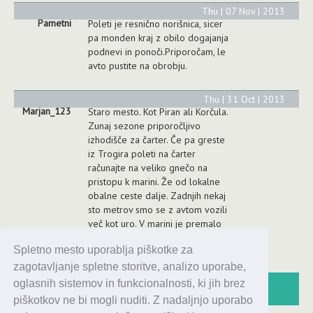
Thu | 07 Nov | 2013
Pametni
Poleti je resnično norišnica, sicer
pa monden kraj z obilo dogajanja
podnevi in ponoči.Priporočam, le
avto pustite na obrobju.
Thu | 31 Oct | 2013
Marjan_123
Staro mesto. Kot Piran ali Korčula.
Zunaj sezone priporočljivo
izhodišče za čarter. Če pa greste
iz Trogira poleti na čarter
računajte na veliko gnečo na
pristopu k marini. Že od lokalne
obalne ceste dalje. Zadnjih nekaj
sto metrov smo se z avtom vozili
več kot uro. V marini je premalo
parkirnih prostorov za
Spletno mesto uporablja piškotke za
avtomobile.
zagotavljanje spletne storitve, analizo uporabe,
oglasnih sistemov in funkcionalnosti, ki jih brez
piškotkov ne bi mogli nuditi. Z nadaljnjo uporabo