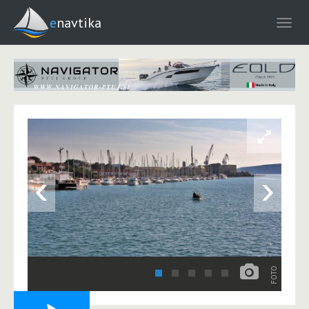
enavtika
‹
›
FOTO