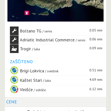
Boltano TG
0.05 nmi
servis
Adriatic Industrial Commerce
0.06 nmi
servis
Trogir
0.09 nmi
luka
ZAŠČITENO
Brigi-Lokvica
0.51 nmi
svetilnik
Kaštel Stari
4.69 nmi
luka
Vinišće
6.12 nmi
sidrišče
CENE