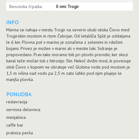
Bencinska črpalka
0 nmi Trogir
INFO
Marina se nahaja v mestu Trogir na severni obali otoka Čiovo med
Trogirskim mostom in rtom Čubrijan. Od letališča Split je oddaljena
le 6 km. Plovna pot v marino je označena z zelenimi in rdečimi
bojami. Privez je možen v marini ali v mestni luki. Sidranje je
prepovedano. Prav tako moramo biti pri plovbi previdni, ker skozi
kanal teče močan tok s hitrostjo 3kn. Nekoč dvižni most, ki povezuje
otok Čiovo s kopnim ne obratuje več Globina vode pod mostom je
1,5 m višina nad vodo pa 2,5 m zato lahko pod njim plujejo le
manjša plovila.
PONUDBA
restavracija
servisna delavnica
menjalnica
caffe bar
pralnica perila