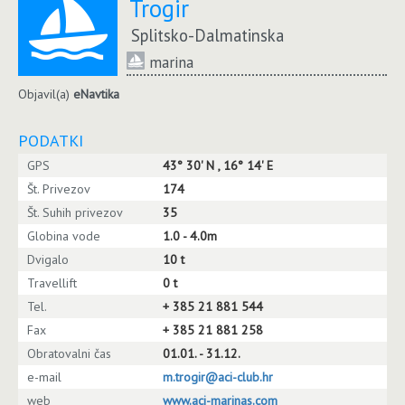
Trogir
Splitsko-Dalmatinska
marina
Objavil(a)
eNavtika
PODATKI
GPS
43° 30' N , 16° 14' E
Št. Privezov
174
Št. Suhih privezov
35
Globina vode
1.0 - 4.0m
Dvigalo
10 t
Travellift
0 t
Tel.
+ 385 21 881 544
Fax
+ 385 21 881 258
Obratovalni čas
01.01. - 31.12.
e-mail
m.trogir@aci-club.hr
web
www.aci-marinas.com