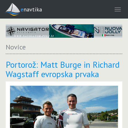
enavtika
Novice
Portorož: Matt Burge in Richard
Wagstaff evropska prvaka