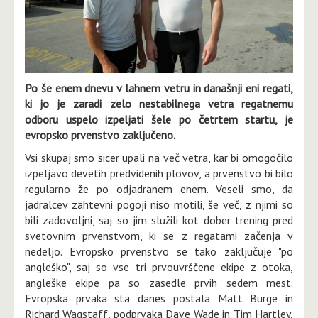
Po še enem dnevu v lahnem vetru in današnji eni regati,
ki jo je zaradi zelo nestabilnega vetra regatnemu
odboru uspelo izpeljati šele po četrtem startu, je
evropsko prvenstvo zaključeno.
Vsi skupaj smo sicer upali na več vetra, kar bi omogočilo
izpeljavo devetih predvidenih plovov, a prvenstvo bi bilo
regularno že po odjadranem enem. Veseli smo, da
jadralcev zahtevni pogoji niso motili, še več, z njimi so
bili zadovoljni, saj so jim služili kot dober trening pred
svetovnim prvenstvom, ki se z regatami začenja v
nedeljo. Evropsko prvenstvo se tako zaključuje "po
angleško", saj so vse tri prvouvrščene ekipe z otoka,
angleške ekipe pa so zasedle prvih sedem mest.
Evropska prvaka sta danes postala Matt Burge in
Richard Wagstaff, podprvaka Dave Wade in Tim Hartley,