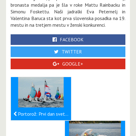
bronasta medalja pa je šla v roke Mattu Rainbacku in
Simonu Foskettu. Naši jadralki Eva Peternelj in
Valentina Baruca sta kot prva slovenska posadka na 19.
mestu in na tretjem mestu v ženski konkurenci.
FACEBOOK
TWITTER
GOOGLE+
Portorož: Prvi dan svetovnega prvenstva fireballov v rokah Britancev