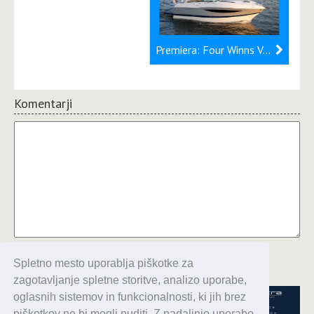
Premiera: Four Winns V-275
Komentarji
Komentiraj
Spletno mesto uporablja piškotke za
zagotavljanje spletne storitve, analizo uporabe,
oglasnih sistemov in funkcionalnosti, ki jih brez
piškotkov ne bi mogli nuditi. Z nadaljnjo uporabo