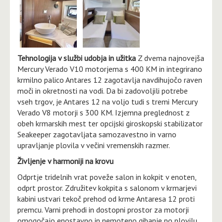
Tehnologija v službi udobja in užitka
Z dvema najnovejša
Mercury Verado V10 motorjema s 400 KM in integrirano
krmilno palico Antares 12 zagotavlja navdihujočo raven
moči in okretnosti na vodi. Da bi zadovoljili potrebe
vseh trgov, je Antares 12 na voljo tudi s tremi Mercury
Verado V8 motorji s 300 KM. Izjemna preglednost z
obeh krmarskih mest ter opcijski giroskopski stabilizator
Seakeeper zagotavljata samozavestno in varno
upravljanje plovila v večini vremenskih razmer.
Življenje v harmoniji na krovu
Odprtje tridelnih vrat poveže salon in kokpit v enoten,
odprt prostor. Združitev kokpita s salonom v krmarjevi
kabini ustvari tekoč prehod od krme Antaresa 12 proti
premcu. Varni prehodi in dostopni prostor za motorji
omogočajo enostavno in nemoteno gibanje po plovilu.