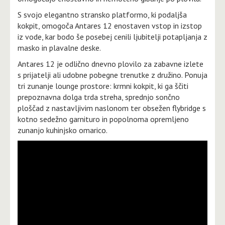
S svojo elegantno stransko platformo, ki podaljša
kokpit, omogoča Antares 12 enostaven vstop in izstop
iz vode, kar bodo še posebej cenili ljubitelji potapljanja z
masko in plavalne deske.
Antares 12 je odlično dnevno plovilo za zabavne izlete
s prijatelji ali udobne pobegne trenutke z družino. Ponuja
tri zunanje lounge prostore: krmni kokpit, ki ga ščiti
prepoznavna dolga trda streha, sprednjo sončno
ploščad z nastavljivim naslonom ter obsežen flybridge s
kotno sedežno garnituro in popolnoma opremljeno
zunanjo kuhinjsko omarico.