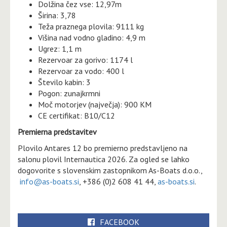
Dolžina čez vse: 12,97m
Širina: 3,78
Teža praznega plovila: 9111 kg
Višina nad vodno gladino: 4,9 m
Ugrez: 1,1 m
Rezervoar za gorivo: 1174 l
Rezervoar za vodo: 400 l
Število kabin: 3
Pogon: zunajkrmni
Moč motorjev (največja): 900 KM
CE certifikat: B10/C12
Premierna predstavitev
Plovilo Antares 12 bo premierno predstavljeno na
salonu plovil Internautica 2026. Za ogled se lahko
dogovorite s slovenskim zastopnikom As-Boats d.o.o.,
info@as-boats.si
, +386 (0)2 608 41 44,
as-boats.si
.
FACEBOOK