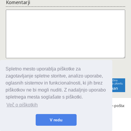
Komentarji
Komentiraj
Spletno mesto uporablja piškotke za
zagotavljanje spletne storitve, analizo uporabe,
oglasnih sistemov in funkcionalnosti, ki jih brez
piškotkov ne bi mogli nuditi. Z nadaljnjo uporabo
spletnega mesta soglašate s piškotki.
Več o piškotkih
Alaris d.o.o., Topniška 14, Ljubljana, Tel.: 031 303 086, e-pošta:
urednik@enavtika.si
© 2026 enavtika
V redu
Zaupnost podatkov
|
Splošni pogoji
|
Oglaševanje