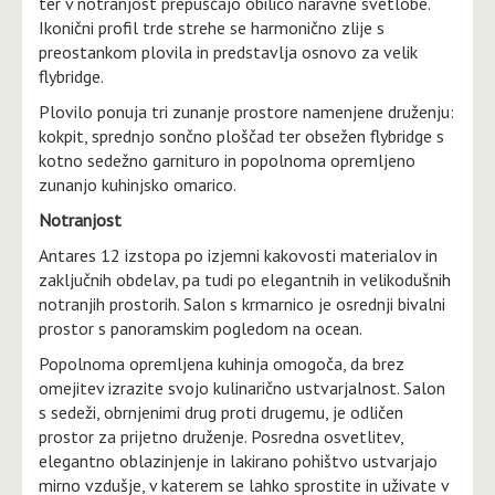
ter v notranjost prepuščajo obilico naravne svetlobe.
Ikonični profil trde strehe se harmonično zlije s
preostankom plovila in predstavlja osnovo za velik
flybridge.
Plovilo ponuja tri zunanje prostore namenjene druženju:
kokpit, sprednjo sončno ploščad ter obsežen flybridge s
kotno sedežno garnituro in popolnoma opremljeno
zunanjo kuhinjsko omarico.
Notranjost
Antares 12 izstopa po izjemni kakovosti materialov in
zaključnih obdelav, pa tudi po elegantnih in velikodušnih
notranjih prostorih. Salon s krmarnico je osrednji bivalni
prostor s panoramskim pogledom na ocean.
Popolnoma opremljena kuhinja omogoča, da brez
omejitev izrazite svojo kulinarično ustvarjalnost. Salon
s sedeži, obrnjenimi drug proti drugemu, je odličen
prostor za prijetno druženje. Posredna osvetlitev,
elegantno oblazinjenje in lakirano pohištvo ustvarjajo
mirno vzdušje, v katerem se lahko sprostite in uživate v