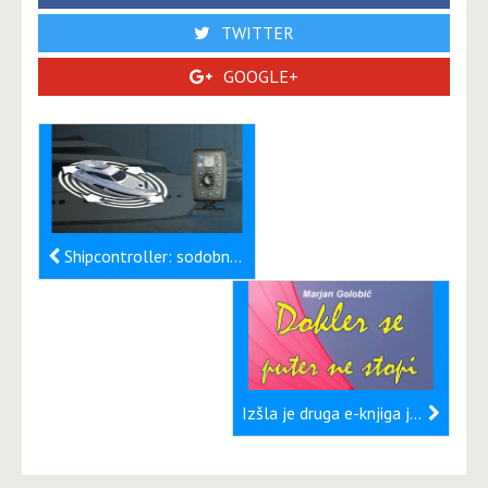
TWITTER
GOOGLE+
Shipcontroller: sodobna rešitev za natančno upravljanje plovil
Izšla je druga e-knjiga jadralca Marjana Golobiča,Dokler se puter ne stopi