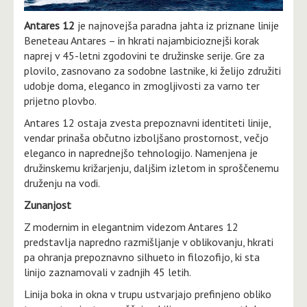
Antares 12
je najnovejša paradna jahta iz priznane linije
Beneteau Antares – in hkrati najambicioznejši korak
naprej v 45-letni zgodovini te družinske serije. Gre za
plovilo, zasnovano za sodobne lastnike, ki želijo združiti
udobje doma, eleganco in zmogljivosti za varno ter
prijetno plovbo.
Antares 12 ostaja zvesta prepoznavni identiteti linije,
vendar prinaša občutno izboljšano prostornost, večjo
eleganco in naprednejšo tehnologijo. Namenjena je
družinskemu križarjenju, daljšim izletom in sproščenemu
druženju na vodi.
Zunanjost
Z modernim in elegantnim videzom Antares 12
predstavlja napredno razmišljanje v oblikovanju, hkrati
pa ohranja prepoznavno silhueto in filozofijo, ki sta
linijo zaznamovali v zadnjih 45 letih.
Linija boka in okna v trupu ustvarjajo prefinjeno obliko