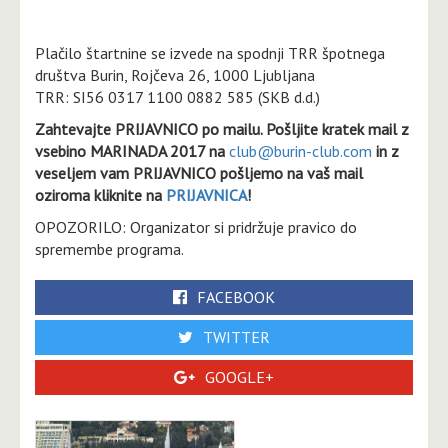
Plačilo štartnine se izvede na spodnji TRR špotnega
društva Burin, Rojčeva 26, 1000 Ljubljana
TRR: SI56 0317 1100 0882 585 (SKB d.d.)
Zahtevajte PRIJAVNICO po mailu. Pošljite kratek mail z
vsebino MARINADA 2017 na
club@burin-club.com
in z
veseljem vam PRIJAVNICO pošljemo na vaš mail
oziroma kliknite na
PRIJAVNICA
!
OPOZORILO: Organizator si pridržuje pravico do
spremembe programa.
FACEBOOK
TWITTER
GOOGLE+