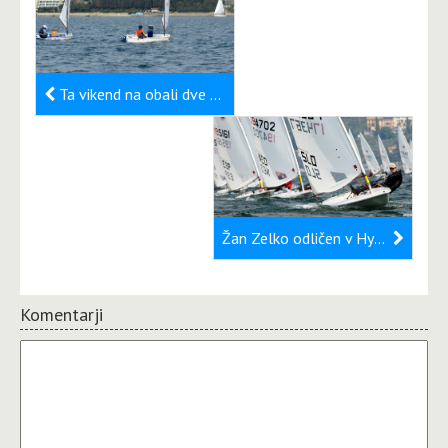
Ta vikend na obali dve veliki mednarodni regati z več kot 700 jadralci
Žan Zelko odličen v Hyresu
Komentarji