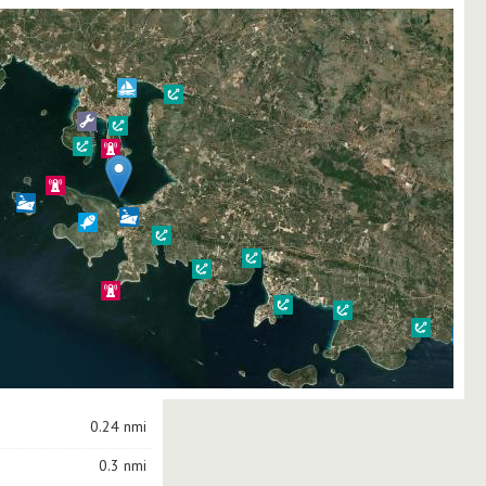
0.24 nmi
0.3 nmi