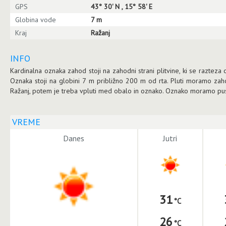
GPS
43° 30' N , 15° 58' E
Globina vode
7 m
Kraj
Ražanj
INFO
Kardinalna oznaka zahod stoji na zahodni strani plitvine, ki se razteza
Oznaka stoji na globini 7 m približno 200 m od rta. Pluti moramo za
Ražanj, potem je treba vpluti med obalo in oznako. Oznako moramo pustit
VREME
Danes
Jutri
31
26