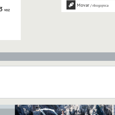
Movar
ribogojnica
3
voz