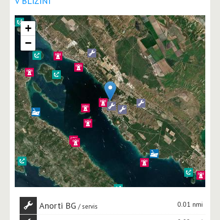
V BLIŽINI
+
−
Anorti BG
0.01 nmi
servis