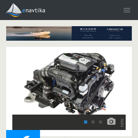
enavtika
‹
›
FOTO