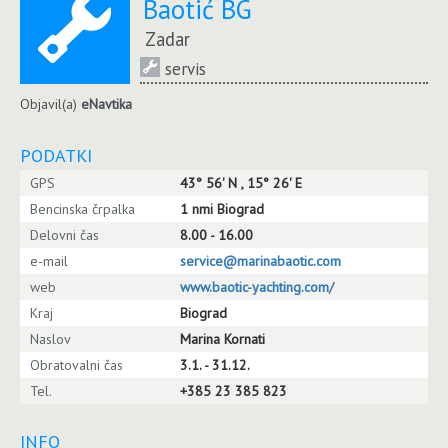
Baotić BG
Zadar
servis
Objavil(a)
eNavtika
PODATKI
GPS
43° 56' N , 15° 26' E
Bencinska črpalka
1 nmi Biograd
Delovni čas
8.00 - 16.00
e-mail
service@marinabaotic.com
web
www.baotic-yachting.com/
Kraj
Biograd
Naslov
Marina Kornati
Obratovalni čas
3.1. - 31.12.
Tel.
+385 23 385 823
INFO