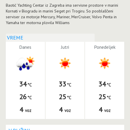
Baotić Yachting Centar iz Zagreba ima servisne prostore v marini
Kornati v Biogradu in marini Seget pri Trogiru. So pooblaščeni
serviser za motorje Mercury, Mariner, MerCruiser, Volvo Penta in
Yamaha ter motorna plovila Williams
VREME
Danes
Jutri
Ponedeljek
34
33
34
26
25
25
4
4
4
voz
voz
voz