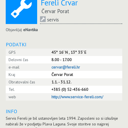
Fereli Črvar
Červar Porat
servis
Objavil(a)
eNavtika
PODATKI
GPS
45° 16' N , 13° 35' E
Delovni čas
8.00 - 17.00
e-mail
cervar@fereli.hr
Kraj
Červar Porat
Obratovalni čas
1.1. - 31.12.
Tel.
+385 (0) 52-436-660
web
http://www.service-fereli.com/
INFO
Servis Fereli je bil ustanovljen leta 1994. Zaposleni so si izkušnje
nabirali že v podjetju Plava Laguna. Svoje storitve so najprej