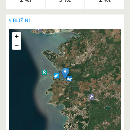
voz
voz
voz
V BLIŽINI
+
−