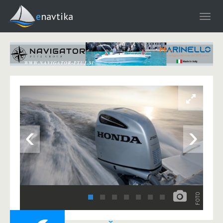
enavtika
‹
›
FOTO