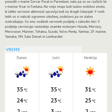
ponudili v marini Červar Porat in Parentium, nato pa so se razširili še
v marine Vrsar in Funtana. Na voljo imajo tudi lastno mobilno enoto,
ki lahko servisne aktivnosti opravlja tudi na drugih lokacijah. V vseh
letih so si nabrali ogromno izkušenj, sodelavci pa se stalno
izobražujejo. So eno vodilnih servisnih podjetij v zahodni Istri. V
podjetju servisirajo naslednje znamke motorjev: Honda, Mercury,
Mercruiser, Mariner, Tohatsu, Suzuki, Volvo Penta, Yanmar, ZF marine,
Yamaha, VM, Sale Diesel in Lombardini
VREME
Danes
Jutri
Nedelja
35
35
31
24
23
25
2
3
2