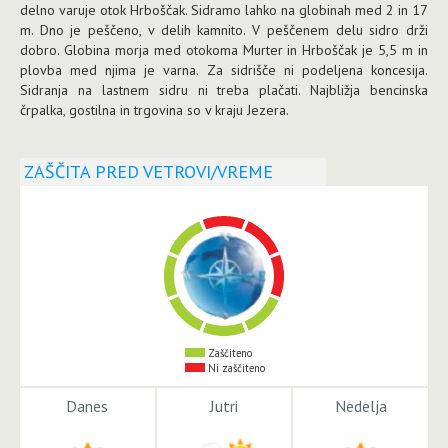
delno varuje otok Hrboščak. Sidramo lahko na globinah med 2 in 17
m. Dno je peščeno, v delih kamnito. V peščenem delu sidro drži
dobro. Globina morja med otokoma Murter in Hrboščak je 5,5 m in
plovba med njima je varna. Za sidrišče ni podeljena koncesija.
Sidranja na lastnem sidru ni treba plačati. Najbližja bencinska
črpalka, gostilna in trgovina so v kraju Jezera.
ZAŠČITA PRED VETROVI/VREME
Zaščiteno
Ni zaščiteno
Danes
Jutri
Nedelja