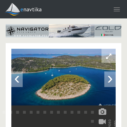
enavtika
‹
›
VIDEO
FOTO