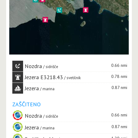
Nozdra
0.66 nmi
sidrišče
Jezera E3218.43
0.78 nmi
svetilnik
Jezera
0.87 nmi
marina
ZAŠČITENO
Nozdra
0.66 nmi
sidrišče
Jezera
0.87 nmi
marina