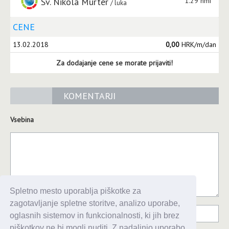
Sv. Nikola Murter
1.29 nmi
luka
CENE
13.02.2018
0,00
HRK/m/dan
Za dodajanje cene se morate prijaviti!
KOMENTARJI
Vsebina
Spletno mesto uporablja piškotke za
zagotavljanje spletne storitve, analizo uporabe,
oglasnih sistemov in funkcionalnosti, ki jih brez
piškotkov ne bi mogli nuditi. Z nadaljnjo uporabo