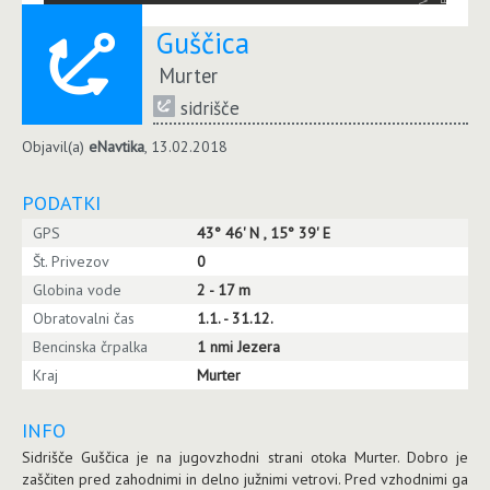
Guščica
Murter
sidrišče
Objavil(a)
eNavtika
, 13.02.2018
PODATKI
GPS
43° 46' N , 15° 39' E
Št. Privezov
0
Globina vode
2 - 17 m
Obratovalni čas
1.1. - 31.12.
Bencinska črpalka
1 nmi Jezera
Kraj
Murter
INFO
Sidrišče Guščica je na jugovzhodni strani otoka Murter. Dobro je
zaščiten pred zahodnimi in delno južnimi vetrovi. Pred vzhodnimi ga