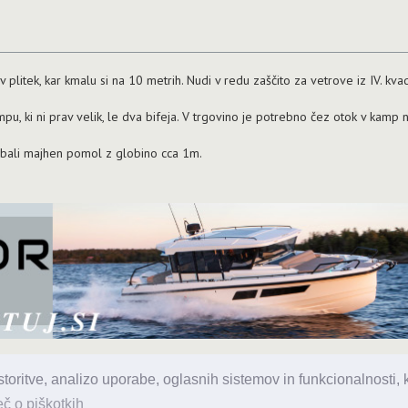
av plitek, kar kmalu si na 10 metrih. Nudi v redu zaščito za vetrove iz IV. kva
ampu, ki ni prav velik, le dva bifeja. V trgovino je potrebno čez otok v kamp 
obali majhen pomol z globino cca 1m.
oritve, analizo uporabe, oglasnih sistemov in funkcionalnosti, ki
 d.o.o., Topniška 14, Ljubljana, Tel.: 031 303 086, e-pošta:
urednik@enav
č o piškotkih