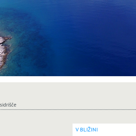
sidrišče
V BLIŽINI