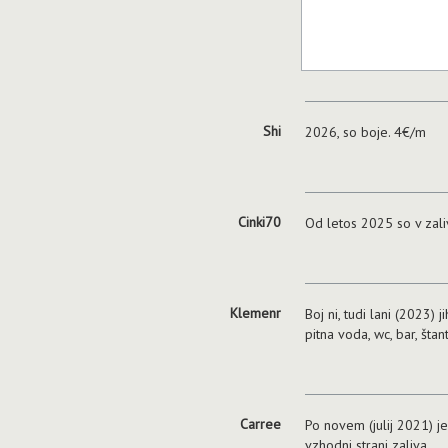
Shi
2026, so boje. 4€/m
Cinki70
Od letos 2025 so v zali
Klemenr
Boj ni, tudi lani (2023)
pitna voda, wc, bar, štan
Carree
Po novem (julij 2021) je
vzhodni strani zaliva.