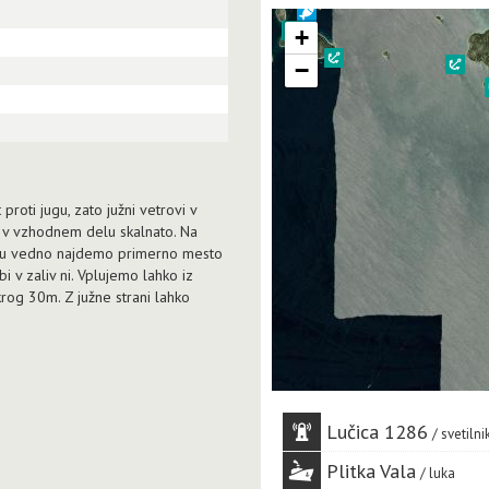
+
−
proti jugu, zato južni vetrovi v
o v vzhodnem delu skalnato. Na
livu vedno najdemo primerno mesto
i v zaliv ni. Vplujemo lahko iz
rog 30m. Z južne strani lahko
Lučica 1286
svetilni
Plitka Vala
luka