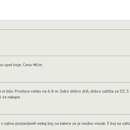
vu spet boje. Cena 4€/m.
 jih ni bilo. Prostora veliko na 6-8 m. Sidro dobro drži, dobra zaščita za SZ,
ti za nakupe.
 v zalivu postavljenih nekaj boj, na katere se je možno vezati. 5 boj na zaho