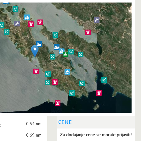
CENE
0.64 nmi
k
Za dodajanje cene se morate prijaviti!
0.69 nmi