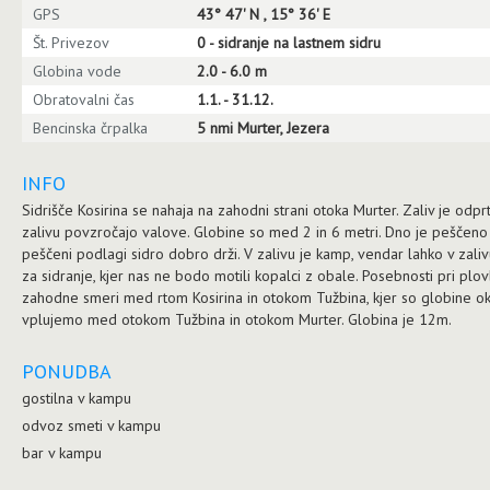
GPS
43° 47' N , 15° 36' E
Št. Privezov
0 - sidranje na lastnem sidru
Globina vode
2.0 - 6.0 m
Obratovalni čas
1.1. - 31.12.
Bencinska črpalka
5 nmi Murter, Jezera
INFO
Sidrišče Kosirina se nahaja na zahodni strani otoka Murter. Zaliv je odprt 
zalivu povzročajo valove. Globine so med 2 in 6 metri. Dno je peščen
peščeni podlagi sidro dobro drži. V zalivu je kamp, vendar lahko v za
za sidranje, kjer nas ne bodo motili kopalci z obale. Posebnosti pri plovb
zahodne smeri med rtom Kosirina in otokom Tužbina, kjer so globine ok
vplujemo med otokom Tužbina in otokom Murter. Globina je 12m.
PONUDBA
gostilna v kampu
odvoz smeti v kampu
bar v kampu