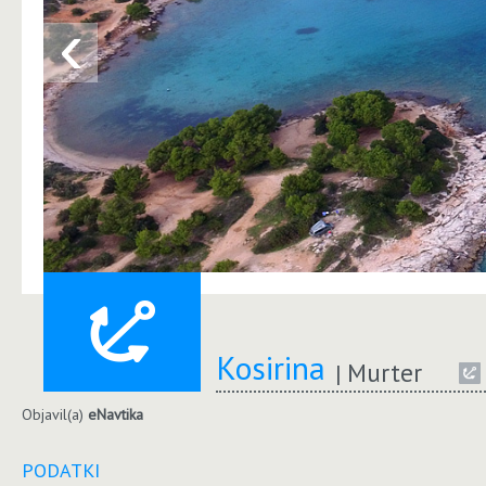
‹
Kosirina
Murter
Objavil(a)
eNavtika
PODATKI