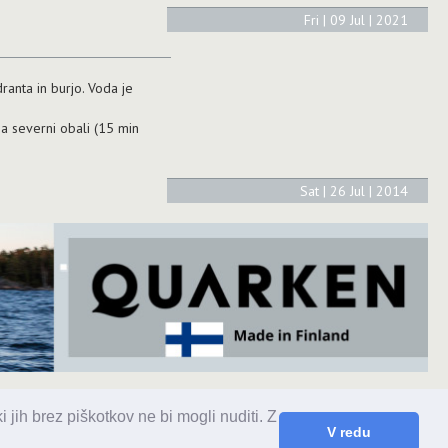
Fri | 09 Jul | 2021
dranta in burjo. Voda je
na severni obali (15 min
Sat | 26 Jul | 2014
 jih brez piškotkov ne bi mogli nuditi. Z
tika.si
V redu