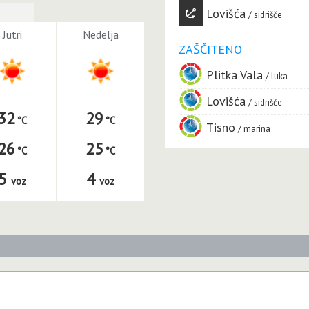
Lovišća
sidrišče
Jutri
Nedelja
ZAŠČITENO
Plitka Vala
luka
Lovišća
sidrišče
32
29
Tisno
marina
26
25
5
4
voz
voz