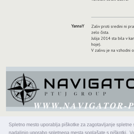
YannaY
Zaliv proti sredini ni pr
zelo čista.
Julija 2014 sta bila v k
hoje).
V zalivu je na vzhodni 
Spletno mesto uporablja piškotke za zagotavljanje spletne st
Alaris
nadaljnjo uporabo spletnega mesta soglašate s piškotki.
Ve