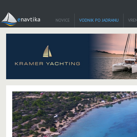
enavtika
NOVICE
VODNIK PO JADRANU
VRE