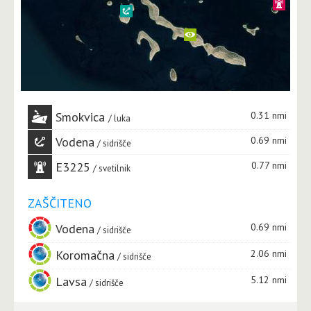
Smokvica
0.31 nmi
luka
Vodena
0.69 nmi
sidrišče
E3225
0.77 nmi
svetilnik
ZAŠČITENO
Vodena
0.69 nmi
sidrišče
Koromačna
2.06 nmi
sidrišče
Lavsa
5.12 nmi
sidrišče