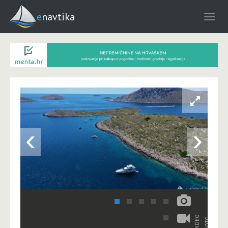
enavtika
‹
›
VIDEO
FOTO