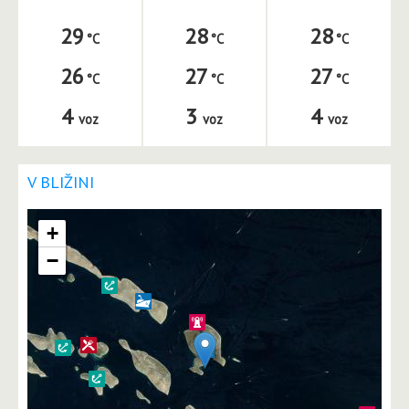
29
28
28
26
27
27
4
3
4
voz
voz
voz
V BLIŽINI
+
−