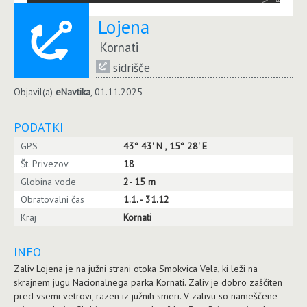
Lojena
Kornati
sidrišče
Objavil(a)
eNavtika
, 01.11.2025
PODATKI
GPS
43° 43' N , 15° 28' E
Št. Privezov
18
Globina vode
2- 15 m
Obratovalni čas
1.1. - 31.12
Kraj
Kornati
INFO
Zaliv Lojena je na južni strani otoka Smokvica Vela, ki leži na
skrajnem jugu Nacionalnega parka Kornati. Zaliv je dobro zaščiten
pred vsemi vetrovi, razen iz južnih smeri. V zalivu so nameščene