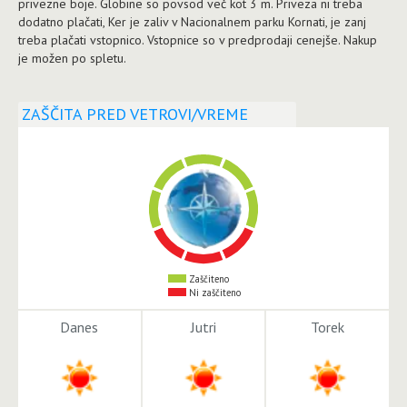
privezne boje. Globine so povsod več kot 3 m. Priveza ni treba
dodatno plačati, Ker je zaliv v Nacionalnem parku Kornati, je zanj
treba plačati vstopnico. Vstopnice so v predprodaji cenejše. Nakup
je možen po spletu.
ZAŠČITA PRED VETROVI/VREME
Zaščiteno
Ni zaščiteno
Danes
Jutri
Torek