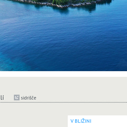
li
sidrišče
V BLIŽINI