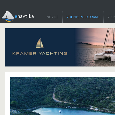
enavtika
NOVICE
VODNIK PO JADRANU
VRE