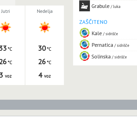
Grabule
luka
Jutri
Nedelja
ZAŠČITENO
Kale
sidrišče
Pernatica
sidrišče
33
30
Solinska
sidrišče
26
26
3
4
voz
voz