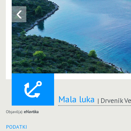
‹
Mala luka
Drvenik Ve
Objavil(a)
eNavtika
PODATKI