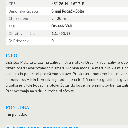
GPS
43° 26' N , 16° 7' E
Bencinska črpalka
8 nmi Rogač - Šolta
Globina vode
2 - 20 m
Kraj
Drvenik Veli
Obratovalni čas
1.1. - 31.12.
Št. Privezov
0
INFO
Sidrišče Mala luka leži na zahodni strani otoka Drvenik Veli. Zaliv je do
razen pred severozahodnih smeri. Globina morja je med 2 in 20 m. Dno
kamnito in ponekod poraščeno s travo. Pri sidranju moramo biti previdni,
ni ponudbe. V luki Drvenik, ki je oddaljena le 1,5 nmi, so gostilne, trgov
črpalka je v luki Rogač na otoku Šolta, do koder je 8 nmi plovbe. Za zali
Prenočevanja na sidru ni treba plačevati.
PONUDBA
- ni ponudbe