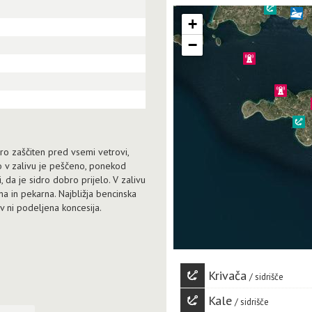
+
−
bro zaščiten pred vsemi vetrovi,
 v zalivu je peščeno, ponekod
 da je sidro dobro prijelo. V zalivu
ina in pekarna. Najbližja bencinska
v ni podeljena koncesija.
Krivača
sidrišče
Kale
sidrišče