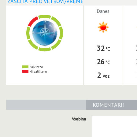
ZAŠČITA PRED VETROVI/VREME
Danes
32
26
Zaščiteno
Ni zaščiteno
2
voz
KOMENTARJI
Vsebina